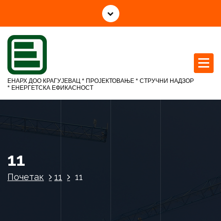
С
к
о
ч
и
н
а
ЕНАРХ ДОО КРАГУЈЕВАЦ * ПРОЈЕКТОВАЊЕ * СТРУЧНИ НАДЗОР
с
* ЕНЕРГЕТСКА ЕФИКАСНОСТ
а
д
р
ж
а
11
ј
Почетак
11
11