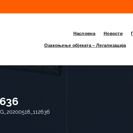
Насловна
Новости
Озакоњење објеката – Легализација
636
G_20200518_112636