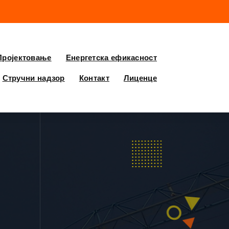
Пројектовање
Енергетска ефикасност
Стручни надзор
Контакт
Лиценце