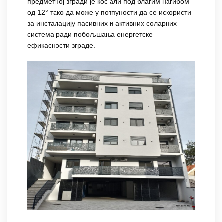
предметној згради је кос али под благим нагибом
од 12° тако да може у потпуности да се искористи
за инсталацију пасивних и активних соларних
система ради побољшања енергетске
ефикасности зграде.
.