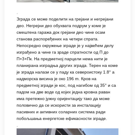
.
Зграда се може поделити на грејани и негрејани
део. Негрејни део обухвата подрум у коме је
смештена гаража док грејани део чине осам
станова распоређених на четири спрата.
Непосредно окружење зграде је у највећем делу
изграђено а чине га зраде спратности од П до
П+3+Пк. На предметној парцели нема нити је
планирана изградња других зграда. Терен на коме
је зграда налази се у паду ка североистоку 1.8° а
надморска висина је око 196 m. Кров на
предметној згради је кос, под нагибом од 35° и са
падом на две воде од којих једна кровна раван
има претежно јужну оријентацију тако да може
половично да се искористи за инсталацију
пасивних и активних соларних система ради
побољшања енергетске ефикасности зграде.
.