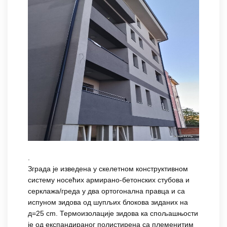
.
Зграда је изведена у скелетном конструктивном
систему носећих армирано-бетонских стубова и
серклажа/греда у два ортогонална правца и са
испуном зидова од шупљих блокова зиданих на
д=25 cm. Термоизолације зидова ка спољашњости
је од експандираног полистирена са племенитим