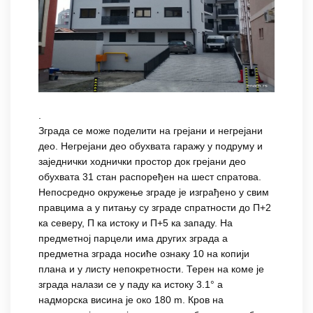
.
Зграда се може поделити на грејани и негрејани
део. Негрејани део обухвата гаражу у подруму и
заједнички ходнички простор док грејани део
обухвата 31 стан распоређен на шест спратова.
Непосредно окружење зграде је изграђено у свим
правцима а у питању су зграде спратности до П+2
ка северу, П ка истоку и П+5 ка западу. На
предметној парцели има других зграда а
предметна зграда носиће ознаку 10 на копији
плана и у листу непокретности. Терен на коме је
зграда налази се у паду ка истоку 3.1° а
надморска висина је око 180 m. Кров на