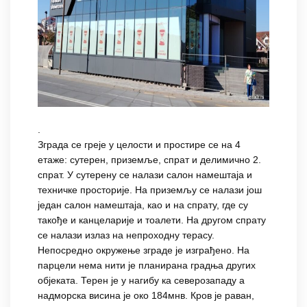
.
Зграда се греје у целости и простире се на 4
етаже: сутерен, приземље, спрат и делимично 2.
спрат. У сутерену се налази салон намештаја и
техничке просторије. На приземљу се налази још
један салон намештаја, као и на спрату, где су
такође и канцеларије и тоалети. На другом спрату
се налази излаз на непроходну терасу.
Непосредно окружење зграде је изграђено. На
парцели нема нити је планирана градња других
објеката. Терен је у нагибу ка северозападу а
надморска висина је око 184мнв. Кров је раван,