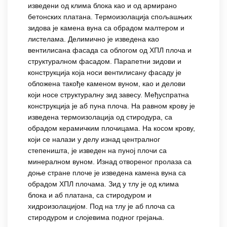
изведени од клима блока као и од армирано
бетонских платана. Термоизолација спољашњих
зидова је камена вуна са обрадом малтером и
листелама. Делимично је изведена као
вентилисана фасада са облогом од ХПЛ плоча и
структуралном фасадом. Парапетни зидови и
конструкција која носи вентилисану фасаду је
обложена такође каменом вуном, као и делови
који носе структуралну зид завесу. Међуспратна
конструкција је аб пуна плоча. На равном крову је
изведена термоизолација од стиродура, са
обрадом керамичким плочицама. На косом крову,
који се налази у делу изнад централног
степеништа, је изведен на пуној плочи са
минералном вуном. Изнад отвореног пролаза са
доње стране плоче је изведена камена вуна са
обрадом ХПЛ плочама. Зид у тлу је од клима
блока и аб платана, са стиродуром и
хидроизолацијом. Под на тлу је аб плоча са
стиродуром и слојевима подног грејања.