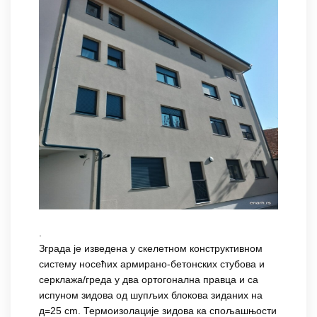
.
Зграда је изведена у скелетном конструктивном
систему носећих армирано-бетонских стубова и
серклажа/греда у два ортогонална правца и са
испуном зидова од шупљих блокова зиданих на
д=25 cm. Термоизолације зидова ка спољашњости