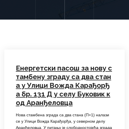
Енергетски пасош за нову с
тамбену зграду са два стан
а у Улици Вожда Карађорђ
а бр. 131 Д у селу Буковик к
од Аранђеловца
Нова стамбена зграда са два стана (П+1) налази
се у Улици Вожда Карађорђа, у северном делу
Аранђеловца. У питању је слободностојећа зграда