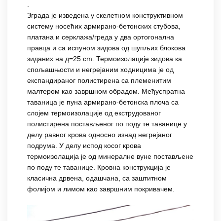
.
Зграда је изведена у скелетном конструктивном
систему носећих армирано-бетонских стубова,
платана и серклажа/греда у два ортогонална
правца и са испуном зидова од шупљих блокова
зиданих на д=25 cm. Термоизолације зидова ка
спољашњости и негрејаним ходницима је од
експандираног полистирена са племенитим
малтером као завршном обрадом. Међуспратна
таваница је пуна армирано-бетонска плоча са
слојем термоизолације од екструдованог
полистирена постављеног по поду те таванице у
делу равног крова односно изнад негрејаног
подрума. У делу испод косог крова
термоизолација је од минералне вуне постављене
по поду те таванице. Кровна конструкција је
класична дрвена, одашчана, са заштитном
фолијом и лимом као завршним покривачем.
.