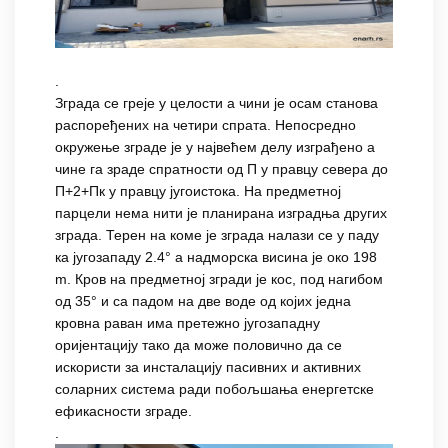
.
Зграда се греје у целости а чини је осам станова
распоређених на четири спрата. Непосредно
окружење зграде је у највећем делу изграђено а
чине га зраде спратности од П у правцу севера до
П+2+Пк у правцу југоистока. На предметној
парцели нема нити је планирана изградња других
зграда. Терен на коме је зграда налази се у паду
ка југозападу 2.4° а надморска висина је око 198
m. Кров на предметној згради је кос, под нагибом
од 35° и са падом на две воде од којих једна
кровна раван има претежно југозападну
оријентацију тако да може половично да се
искористи за инсталацију пасивних и активних
соларних система ради побољшања енергетске
ефикасности зграде.
.