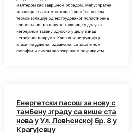
малтером као завршном обрадом. Међуспратна
таваница је лако-монтажна “ферт” са слојем
термоизолације од екструдованог полистирена
постављеног по поду те таванице у делу ка
негрејаном тавану односно у делу изнад
негрејаног подрума. Кровна конструкција је
класична дрвена, одашчана, са заштитном
фолијом и лимом као завршним покривачем.
Енергетски пасош за нову с
тамбену зграду са више ста
нова у Ул. Ловћенској бр. 8 у
Крагујевцу