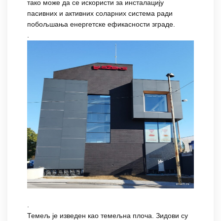
тако може да се искористи за инсталацију
пасивних и активних соларних система ради
побољшања енергетске ефикасности зграде.
.
.
Темељ је изведен као темељна плоча. Зидови су