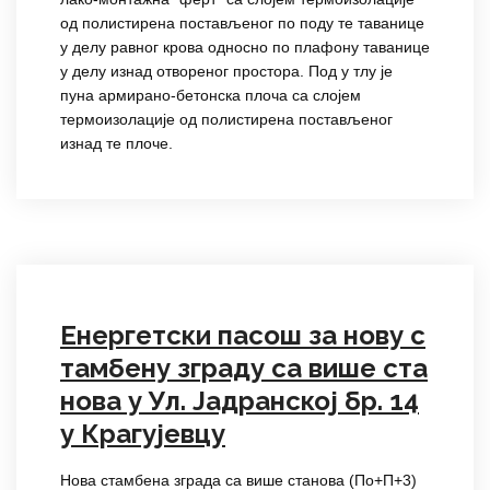
од полистирена постављеног по поду те таванице
у делу равног крова односно по плафону таванице
у делу изнад отвореног простора. Под у тлу је
пуна армирано-бетонска плоча са слојем
термоизолације од полистирена постављеног
изнад те плоче.
Енергетски пасош за нову с
тамбену зграду са више ста
нова у Ул. Јадранској бр. 14
у Крагујевцу
Нова стамбена зграда са више станова (По+П+3)