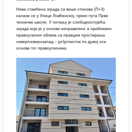
Нова стамбена зграда са више станова (П+3)
налази се у Улици Ловћенској, преко пута Прве
техничке школе. У питању је слободностојећа
зграда која је у основи неправилног а приближно
правоугаоног облика са правцем простирања
север/северозапад – југ/југоисток по дужој оси
основе тог правоугаоника.
.