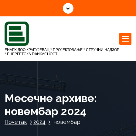
С
к
о
ч
и
н
а
ЕНАРХ ДОО КРАГУЈЕВАЦ * ПРОЈЕКТОВАЊЕ * СТРУЧНИ НАДЗОР
с
* ЕНЕРГЕТСКА ЕФИКАСНОСТ
а
д
р
ж
а
Месечне архиве:
ј
новембар 2024
Почетак
2024
новембар