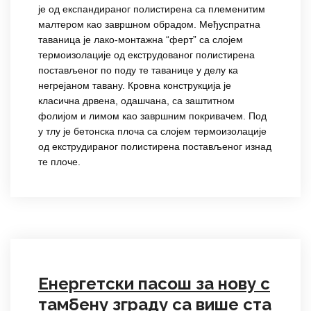
је од експандираног полистирена са племенитим
малтером као завршном обрадом. Међуспратна
таваница је лако-монтажна “ферт” са слојем
термоизолације од екструдованог полистирена
постављеног по поду те таванице у делу ка
негрејаном тавану. Кровна конструкција је
класична дрвена, одашчана, са заштитном
фолијом и лимом као завршним покривачем. Под
у тлу је бетонска плоча са слојем термоизолације
од екструдираног полистирена постављеног изнад
те плоче.
Енергетски пасош за нову с
тамбену зграду са више ста