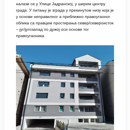
налази се у Улици Јадранској, у ширем центру
града. У питању је зграда у прекинутом низу која је
у основи неправилног а приближно правоугаоног
облика са правцем простирања север/североисток
– југ/југозапад по дужој оси основе тог
правоугаоника.
.