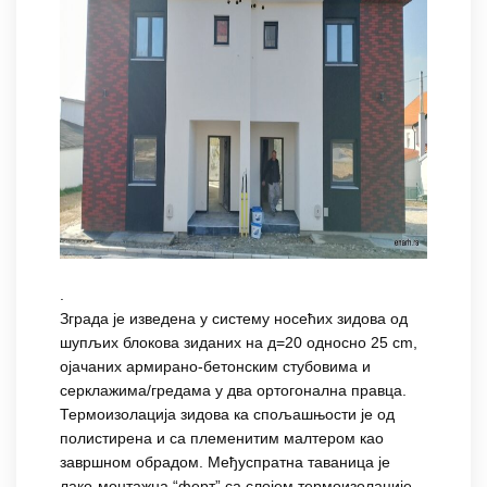
.
Зграда је изведена у систему носећих зидова од
шупљих блокова зиданих на д=20 односно 25 cm,
ојачаних армирано-бетонским стубовима и
серклажима/гредама у два ортогонална правца.
Термоизолација зидова ка спољашњости је од
полистирена и са племенитим малтером као
завршном обрадом. Међуспратна таваница jе
лако-монтажна “ферт” са слојем термоизолације