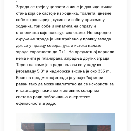
.
Зграда се греје у целости а чине је два идентична
стана која се састоје из ходника, тоалета, дневне
собе и трпезарије, кухиње и собе у приземљу,
ходника, три собе и купатила на спрату и
стененишта које повезује све етаже. Непосредно
окружење зграде је неизграђено у правцу запада
док се у правцу севера, југа и истока налазе
зграде спратности до П+1. На предметној парцели
нема нити је планирана изградња других зграда.
Терен на коме је зграда налази се у паду ка
југозападу 5.3° а надморска висина је око 335 m.
Кров на предметној згради је у највећој мери
раван тако да може квалитетно да се искористи за
инсталацију пасивних и активних соларних
система ради побољшања енергетске
ефикасности зграде.
.