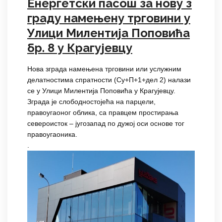
Енергетски пасош за нову з
граду намењену трговини у
Улици Милентија Поповића
бр. 8 у Крагујевцу
Нова зграда намењена трговини или услужним
делатностима спратности (Су+П+1+дел 2) налази
се у Улици Милентија Поповића у Крагујевцу.
Зграда је слободностојећа на парцели,
правоугаоног облика, са правцем простирања
североисток – југозапад по дужој оси основе тог
правоугаоника.
.