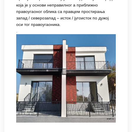
која је у основи неправилног а приближно
правоугаоног облика са правцем простирања
запад / северозапад – исток / југоисток по дужој
оси тог правоугаоника.
.