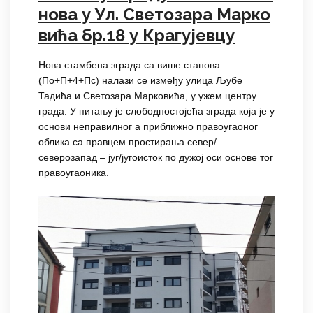
нова у Ул. Светозара Марко
вића бр.18 у Крагујевцу
Нова стамбена зграда са више станова
(По+П+4+Пс) налази се између улица Љубе
Тадића и Светозара Марковића, у ужем центру
града. У питању је слободностојећа зграда која је у
основи неправилног а приближно правоугаоног
облика са правцем простирања север/
северозапад – југ/југоисток по дужој оси основе тог
правоугаоника.
.