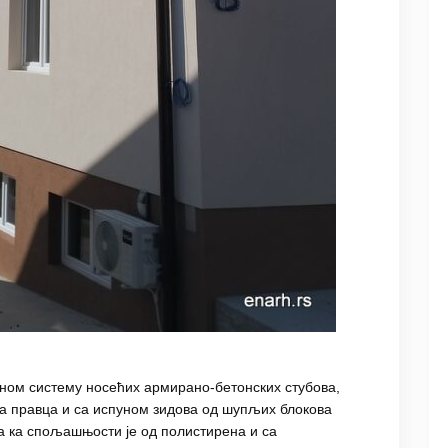
вном систему носећих армирано-бетонских стубова,
на правца и са испуном зидова од шупљих блокова
а ка спољашњости је од полистирена и са