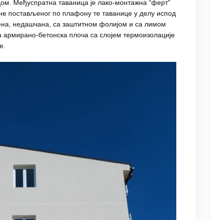
м. Међуспратна таваница jе лако-монтажна “ферт”
не постављеног по плафону те таванице у делу испод
вена, недашчана, са заштитном фолијом и са лимом
на армирано-бетонска плоча са слојем термоизолације
е.