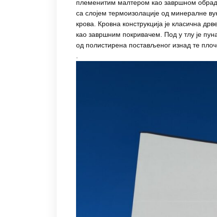
племенитим малтером као завршном обрадо
са слојем термоизолације од минералне ву
крова. Кровна конструкција је класична др
као завршним покривачем. Под у тлу је пу
од полистирена постављеног изнад те плоч
.