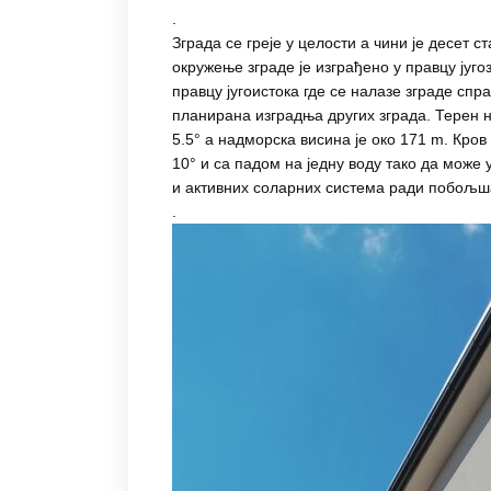
.
Зграда се греје у целости а чини је десет
окружење зграде је изграђено у правцу југо
правцу југоистока где се налазе зграде спр
планирана изградња других зграда. Терен н
5.5° а надморска висина је око 171 m. Кров
10° и са падом на једну воду тако да може 
и активних соларних система ради побољш
.