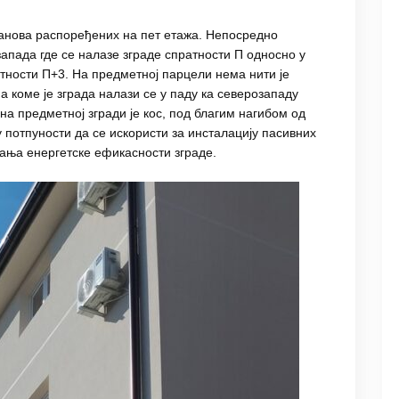
 станова распоређених на пет етажа. Непосредно
запада где се налазе зграде спратности П односно у
атности П+3. На предметној парцели нема нити је
а коме је зграда налази се у паду ка северозападу
 на предметној згради је кос, под благим нагибом од
у потпуности да се искористи за инсталацију пасивних
ања енергетске ефикасности зграде.