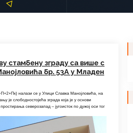
ву стамбену зграду са више с
Манојловића бр. 53А у Младен
+П+2+Пк) налази се у Улици Славка Манојловића, на
њу је слободностојећа зграда која је у основи
простирања северозапад – југоисток по дужој оси тог