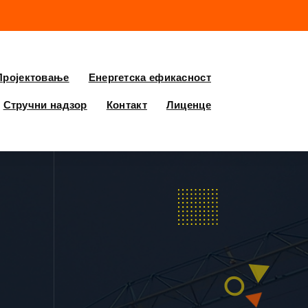
Пројектовање
Енергетска ефикасност
Стручни надзор
Контакт
Лиценце