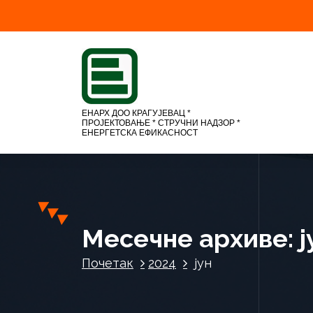
С
к
о
ч
и
н
а
ЕНАРХ ДОО КРАГУЈЕВАЦ *
ПРОЈЕКТОВАЊЕ * СТРУЧНИ НАДЗОР *
с
ЕНЕРГЕТСКА ЕФИКАСНОСТ
а
д
р
ж
а
ј
Месечне архиве: ј
Почетак
2024
јун