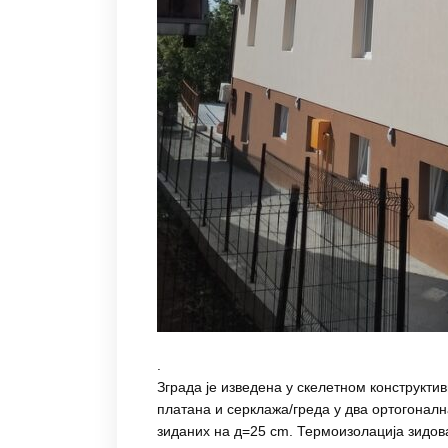
.
Зграда је изведена у скелетном конструкти
платана и серклажа/греда у два ортогонал
зиданих на д=25 cm. Термоизолација зидов