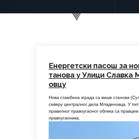
Енергетски пасош за но
танова у Улици Славка 
овцу
Нова стамбена зграда са више станова (Су
северу централног дела Младеновца. У пита
правилног правоугаоног облика са правцем 
правоугаоника.