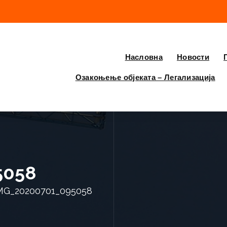
Насловна
Новости
Озакоњење објеката – Легализација
5058
MG_20200701_095058