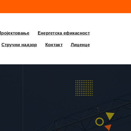
Пројектовање
Енергетска ефикасност
Стручни надзор
Контакт
Лиценце