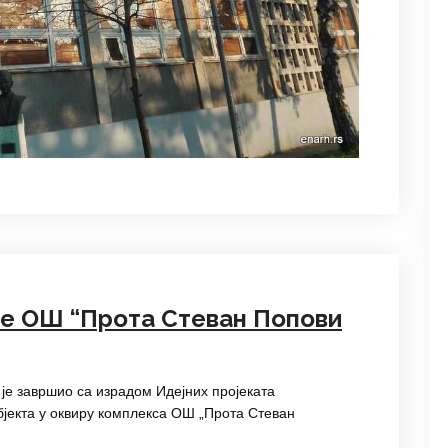
је ОШ “Прота Стеван Попови
је завршио са израдом Идејних пројеката
објекта у оквиру комплекса ОШ „Прота Стеван