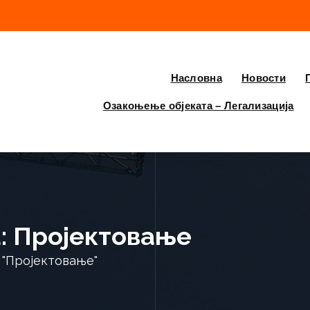
Насловна
Новости
Озакоњење објеката – Легализација
а: Пројектовање
 "Пројектовање"