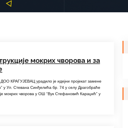
трукције мокрих чворова и за
е
ДОО КРАГУЈЕВАЦ урадило је идејни пројекат замене
 у Ул. Стевана Синђелића бр. 74 у селу Драгобраће
ције мокрих чворова у ОШ “Вук Стефановић Караџић” у