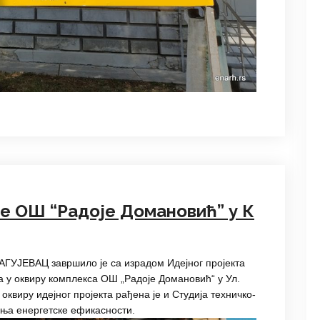
е ОШ “Радоје Домановић” у К
УЈЕВАЦ завршило је са израдом Идејног пројекта
да у оквиру комплекса ОШ „Радоје Домановић“ у Ул.
оквиру идејног пројекта рађена је и Студија техничко-
ња енергетске ефикасности.