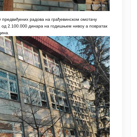
ву предвиђених радова на грађевинском омотачу
а од 2.100.000 динара на годишњем нивоу а повратак
дина.