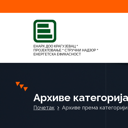
С
к
о
ч
и
н
а
ЕНАРХ ДОО КРАГУЈЕВАЦ *
ПРОЈЕКТОВАЊЕ * СТРУЧНИ НАДЗОР *
с
ЕНЕРГЕТСКА ЕФИКАСНОСТ
а
д
р
ж
а
ј
Архиве категориј
Почетак
Архиве према категорији