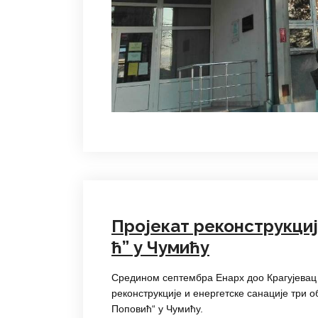
Пројекат реконструкци
ћ” у Чумићу
Средином септембра Енарх доо Крагујевац 
реконструкције и енергетске санације три 
Поповић“ у Чумићу.