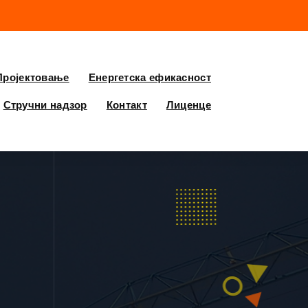
Пројектовање
Енергетска ефикасност
Стручни надзор
Контакт
Лиценце