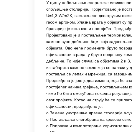
У циљу побољшања енергетске ефикасност
спољашње столарије. Пројектовано је пос
U=1,3 W/m2K, застакљене двоструким ниск
гасом аргоном. Улазна врата у објекат су 
браварије је иста као и постојећа. Предвиђ
Пројектовано је и постављање термоизолац
камене вуне дебљине 5цм, која задовољава 
објеката. Ово неће променити бруто површин
ефикасности зграда, у бруто површину хом
дебљине. То није случај са објкетима 2 и 
из габарита камене сокле која се налази у 
поставља се лепак и мрежица, са завршним
Предвиђена је још једна измена, која ће зн
постојећег начина грејања, постављањем ко
чиме ће бити омогућена локална регулација
овог пројекта. Котао на струју ће се прилаг
ефикасности, предвиђено је:
o Замена унутрашње дрвене столарије алум
o Постављање снегобрана на кровове свих 
o Поправка и комплетирање хоризонталних 