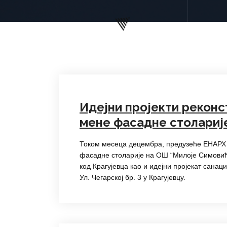
Идејни пројекти реконс
мене фасадне столариј
Током месеца децембра, предузеће ЕНАРХ 
фасадне столарије на ОШ “Милоје Симовић”
код Крагујевца као и идејни пројекат сана
Ул. Чегарској бр. 3 у Крагујевцу.