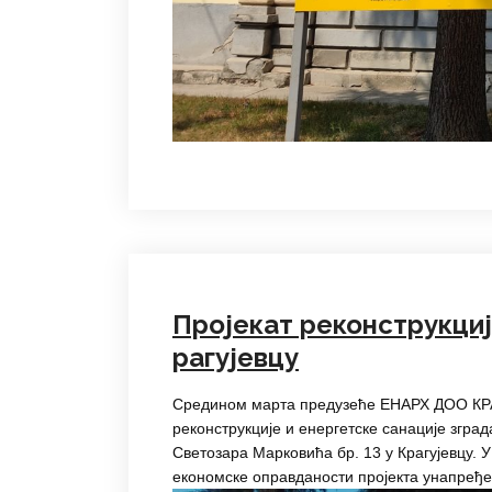
Пројекат реконструкциј
рагујевцу
Средином марта предузеће ЕНАРХ ДОО КРАГ
реконструкције и енергетске санације згра
Светозара Марковића бр. 13 у Крагујевцу. У 
економске оправданости пројекта унапређе