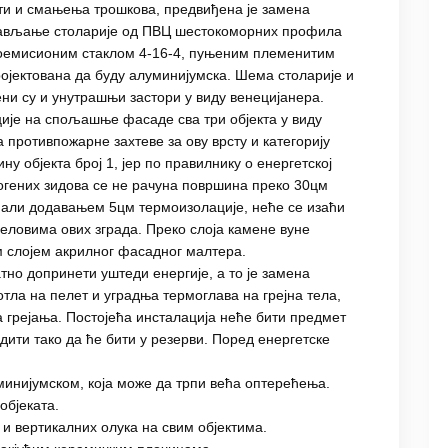
и и смањења трошкова, предвиђена је замена
тављање столарије од ПВЦ шестокоморних профила
оемисионим стаклом 4-16-4, пуњеним племенитим
пројектована да буду алуминијумска. Шема столарије и
ени су и унутрашњи застори у виду венецијанера.
ије на спољашње фасаде сва три објекта у виду
противпожарне захтеве за ову врсту и категорију
у објекта број 1, јер по правилнику о енергетској
огених зидова се не рачуна површина преко 30цм
3, али додавањем 5цм термоизолације, неће се изаћи
деловима ових зграда. Преко слоја камене вуне
 слојем акрилног фасадног малтера.
атно допринети уштеди енергије, а то је замена
тла на пелет и уградња термоглава на грејна тела,
 грејања. Постојећа инсталација неће бити предмет
одити тако да ће бити у резерви. Поред енергетске
инијумском, која може да трпи већа оптерећења.
објеката.
и вертикалних олука на свим објектима.