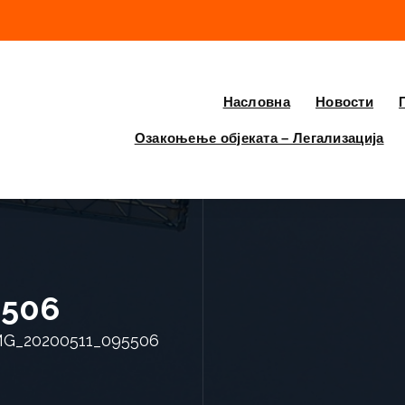
Насловна
Новости
Озакоњење објеката – Легализација
5506
MG_20200511_095506