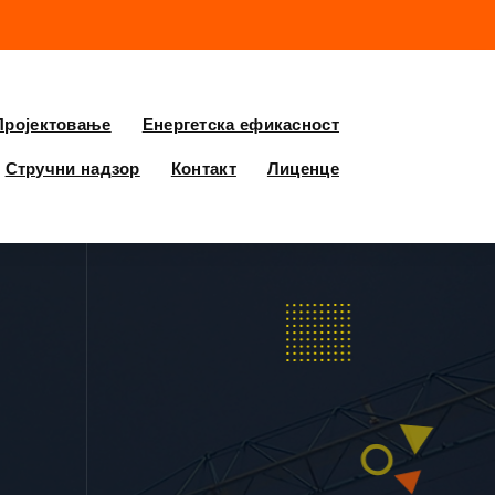
Пројектовање
Енергетска ефикасност
Стручни надзор
Контакт
Лиценце