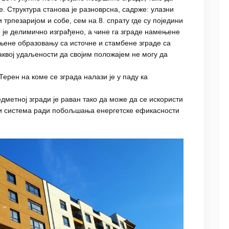
е. Структура станова је разноврсна, садрже: улазни
 трпезаријом и собе, сем на 8. спрату где су поједини
 је делимично изграђено, а чине га зграде намењене
њене образовању са источне и стамбене зграде са
таквој удаљености да својим положајем не могу да
Терен на коме се зграда налази је у паду ка
дметној згради је раван тако да може да се искористи
рни система ради побољшања енергетске ефикасности