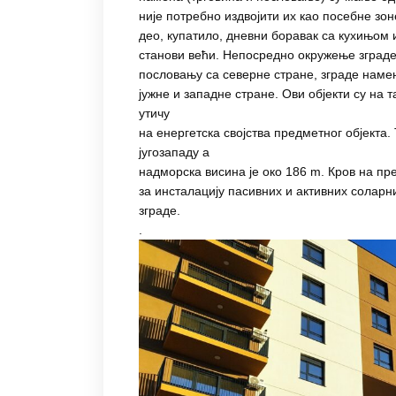
није потребно издвојити их као посебне зон
део, купатило, дневни боравак са кухињом и
станови већи. Непосредно окружење зграде
пословању са северне стране, зграде наме
јужне и западне стране. Ови објекти су на 
утичу
на енергетска својства предметног објекта. 
југозападу а
надморска висина је око 186 m. Кров на пре
за инсталацију пасивних и активних сола
зграде.
.