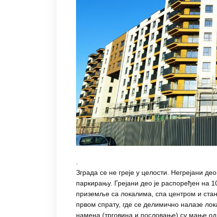
.
Зграда се не греје у целости. Негрејани де
паркирању. Грејани део је распоређен на 10
приземље са локалима, спа центром и стан
првом спрату, где се делимично налазе лок
намена (трговина и пословање) су мање од 