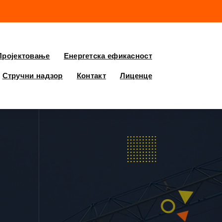
Пројектовање
Енергетска ефикасност
Стручни надзор
Контакт
Лиценце