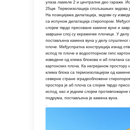
улаза ламеле 2 и централни део гараже. Ис
25цм. Термоизолација спољашњих зидова ј
На позицијама дилатација, зидови су извед
са испуном дилатација стиропором. Међуспра
слојем тврдо пресоване камене вуне и зав
завршни слој су керамичке плочице. У делу 
постављена камена вуна у делу спуштеног 
плоче. Међуспратна конструкција изнад отв
испод те плоче и водоотпорном гипс карто
изведени од клима блокова и аб платана са
картонских плоча. Ка негрејаном простору н
клима блока са термоизолацијом од камене 
северне стране зградеобложени стиропором
простора је аб плоча са слојем тврдо прес
испод, као и једним слојем противпожарне 
подрума, постављена је камена вуна.
.