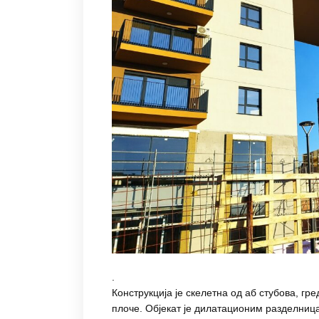
.
Конструкција је скелетна од аб стубова, г
плоче. Објекат је дилатационим разделниц