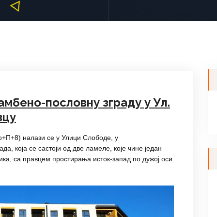
амбено-пословну зграду у Ул.
вцу
о+П+8) налази се у Улици Слободе, у
ада, која се састоји од две ламеле, које чине један
лика, са правцем простирања исток-запад по дужој оси