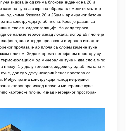
пуна зидова је од клима блокова зиданих на 20 и
е камена вуна а завршна обрада племенити малтер.
ени од клима блокова 20 и 25цм и армираног бетона
тна конструкција је аб плоча. Кров је раван, са
ршним слојем хидроизолације. На делу тераса,
где се налазе терасе изнад локала, испод аб плоче је
плафона, као и тврдо пресовани стиропор изнад те
ореног пролаза је аб плоча са слојем камене вуне
нском плочом. Зидови према негрејаном простору су
 термоизолацијом од минералне вуне и два слоја гипс
а нивоу -1 у делу трговине, зидови су од аб платана и
вуне, док су у делу некоришћеног простора са
. Међуспратна конструкција испод негрејаног
ованог стиропора изнад плоче и минералне вуне
гипс картонске плоче. Изнад негрејаног простора-