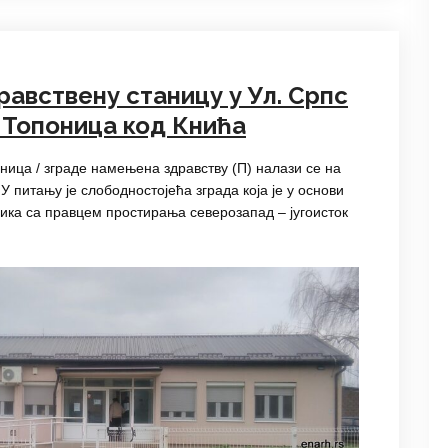
равствену станицу у Ул. Српс
у Топоница код Кнића
ница / зграде намењена здравству (П) налази се на
У питању је слободностојећа зграда која је у основи
ика са правцем простирања северозапад – југоисток