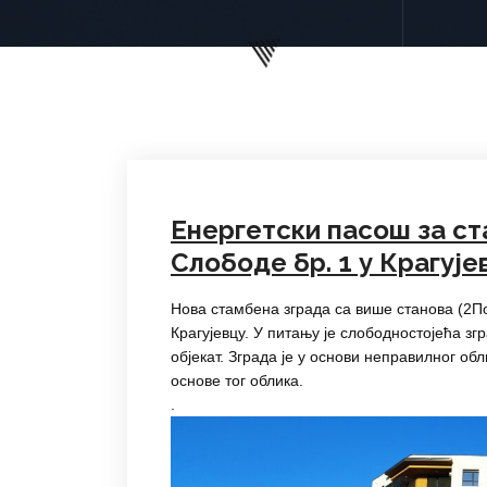
Енергетски пасош за ст
Слободе бр. 1 у Крагује
Нова стамбена зграда са више станова (2П
Крагујевцу. У питању је слободностојећа згр
објекат. Зграда је у основи неправилног об
основе тог облика.
.