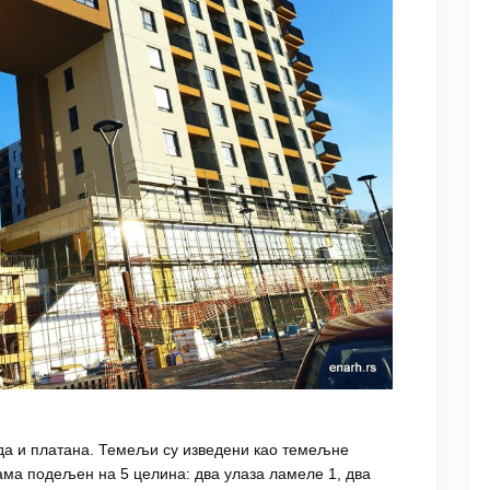
реда и платана. Темељи су изведени као темељне
ама подељен на 5 целина: два улаза ламеле 1, два