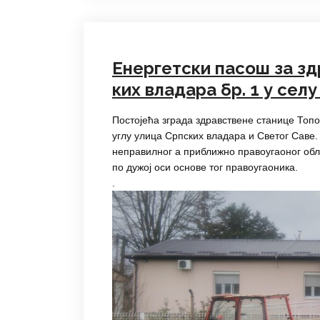
Енергетски пасош за зд
ких владара бр. 1 у сел
Постојећа зграда здравствене станице Топо
углу улица Српских владара и Светог Саве. 
неправилног а приближно правоугаоног обл
по дужој оси основе тог правоугаоника.
.