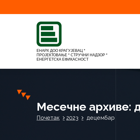
С
к
о
ч
и
н
а
ЕНАРХ ДОО КРАГУЈЕВАЦ *
ПРОЈЕКТОВАЊЕ * СТРУЧНИ НАДЗОР *
с
ЕНЕРГЕТСКА ЕФИКАСНОСТ
а
д
р
ж
а
ј
Месечне архиве: 
Почетак
2023
децембар