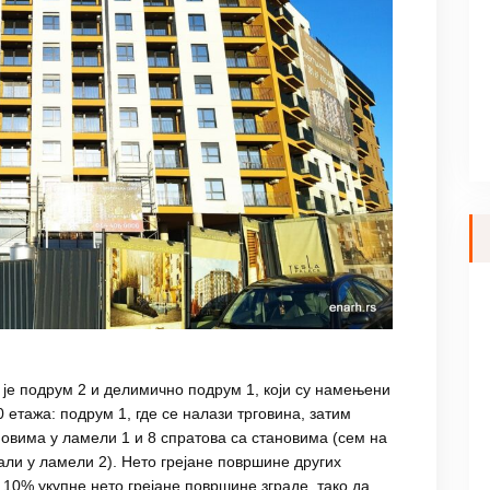
о је подрум 2 и делимично подрум 1, који су намењени
 етажа: подрум 1, где се налази трговина, затим
овима у ламели 1 и 8 спратова са становима (сем на
али у ламели 2). Нето грејане површине других
10% укупне нето грејане површине зграде, тако да