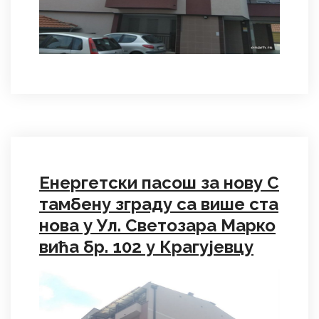
Енергетски пасош за нову С
тамбену зграду са више ста
нова у Ул. Светозара Марко
вића бр. 102 у Крагујевцу