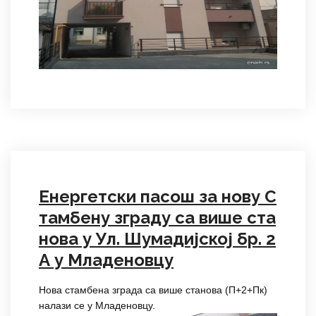
Енергетски пасош за нову С
тамбену зграду са више ста
нова у Ул. Шумадијској бр. 2
А у Младеновцу
Нова стамбена зграда са више станова (П+2+Пк)
налази се у Младеновцу.