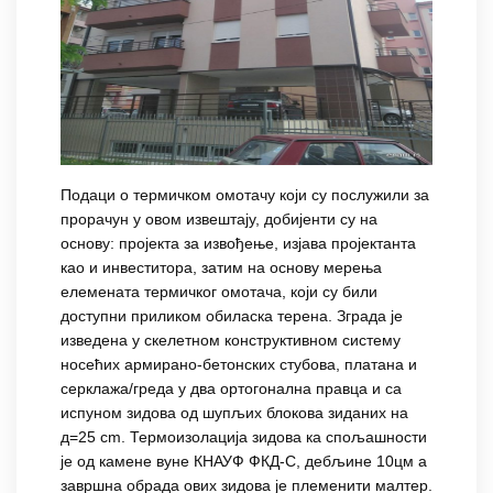
Подаци о термичком омотачу који су послужили за
прорачун у овом извештају, добијенти су на
основу: пројекта за извођење, изјава пројектанта
као и инвеститора, затим на основу мерења
елемената термичког омотача, који су били
доступни приликом обиласка терена. Зграда је
изведена у скелетном конструктивном систему
носећих армирано-бетонских стубова, платана и
серклажа/греда у два ортогонална правца и са
испуном зидова од шупљих блокова зиданих на
д=25 cm. Термоизолација зидова ка спољашности
је од камене вуне КНАУФ ФКД-С, дебљине 10цм а
завршна обрада ових зидова је племенити малтер.