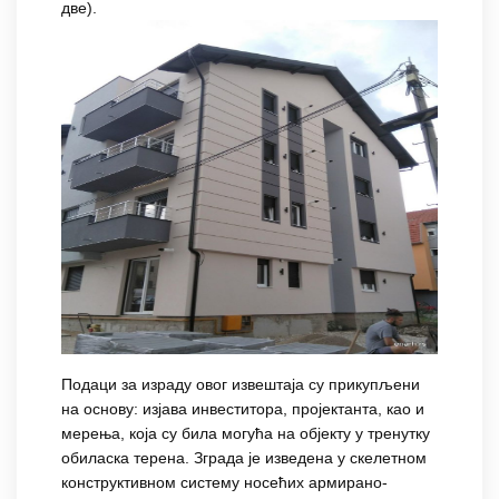
две).
Подаци за израду овог извештаја су прикупљени
на основу: изјава инвеститора, пројектанта, као и
мерења, која су била могућа на објекту у тренутку
обиласка терена. Зграда је изведена у скелетном
конструктивном систему носећих армирано-