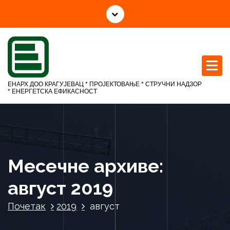
С
к
о
ч
и
н
а
ЕНАРХ ДОО КРАГУЈЕВАЦ * ПРОЈЕКТОВАЊЕ * СТРУЧНИ НАДЗОР
с
* ЕНЕРГЕТСКА ЕФИКАСНОСТ
а
д
р
ж
а
Месечне архиве:
ј
август 2019
Почетак
2019
август