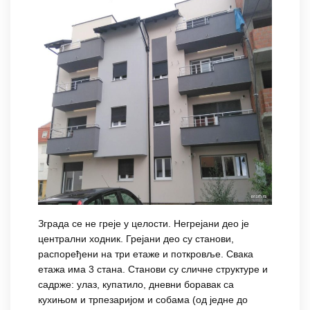
Зграда се не греје у целости. Негрејани део је
централни ходник. Грејани део су станови,
распоређени на три етаже и поткровље. Свака
етажа има 3 стана. Станови су сличне структуре и
садрже: улаз, купатило, дневни боравак са
кухињом и трпезаријом и собама (од једне до