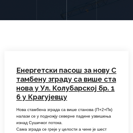
Енергетски пасош за нову С
тамбену зграду са више ста
нова у Ул. Колубарској бр. 1
6 у Крагујевцу
Нова стамбена зграда са више станова (П+2+Пк)
налази се у подножју северне падине узвишења
изнад Сушичког потока.
Сама зграда се греје у целости а чине је шест