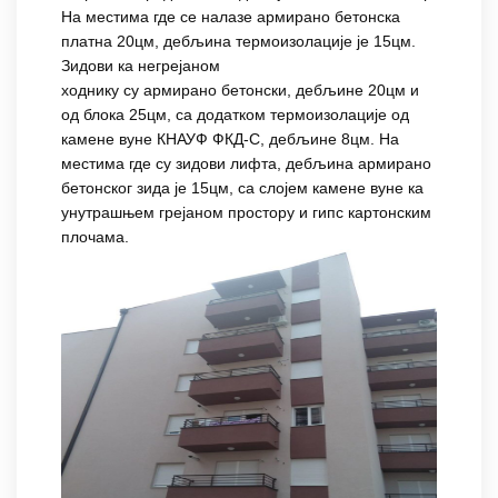
На местима где се налазе армирано бетонска
платна 20цм, дебљина термоизолације је 15цм.
Зидови ка негрејаном
ходнику су армирано бетонски, дебљине 20цм и
од блока 25цм, са додатком термоизолације од
камене вуне КНАУФ ФКД-С, дебљине 8цм. На
местима где су зидови лифта, дебљина армирано
бетонског зида је 15цм, са слојем камене вуне ка
унутрашњем грејаном простору и гипс картонским
плочама.