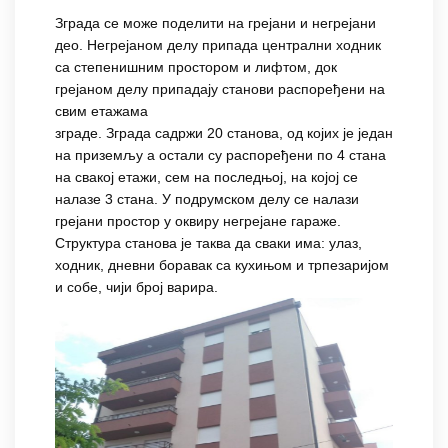
Зграда се може поделити на грејани и негрејани
део. Негрејаном делу припада централни ходник
са степенишним простором и лифтом, док
грејаном делу припадају станови распоређени на
свим етажама
зграде. Зграда садржи 20 станова, од којих је један
на приземљу а остали су распоређени по 4 стана
на свакој етажи, сем на последњој, на којој се
налазе 3 стана. У подрумском делу се налази
грејани простор у оквиру негрејане гараже.
Структура станова је таква да сваки има: улаз,
ходник, дневни боравак са кухињом и трпезаријом
и собе, чији број варира.