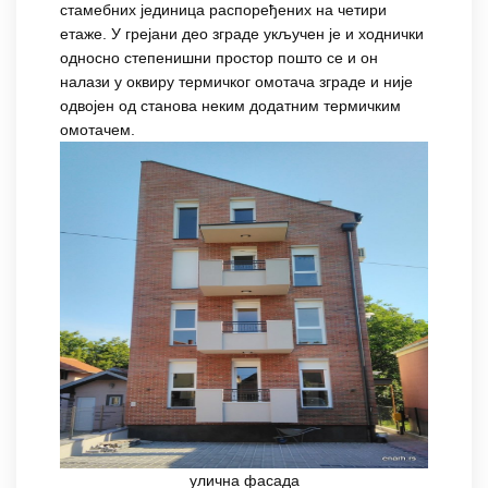
стамебних јединица распоређених на четири
етаже. У грејани део зграде укључен је и ходнички
односно степенишни простор пошто се и он
налази у оквиру термичког омотача зграде и није
одвојен од станова неким додатним термичким
омотачем.
улична фасада