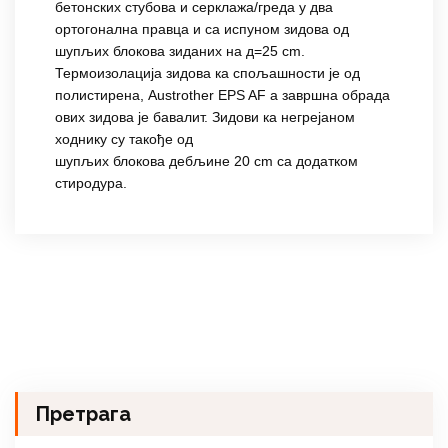
бетонских стубова и серклажа/греда у два
ортогонална правца и са испуном зидова од
шупљих блокова зиданих на д=25 cm.
Термоизолација зидова ка спољашности је од
полистирена, Austrother EPS AF а завршна обрада
ових зидова је бавалит. Зидови ка негрејаном
ходнику су такође од
шупљих блокова дебљине 20 cm са додатком
стиродура.
Претрага