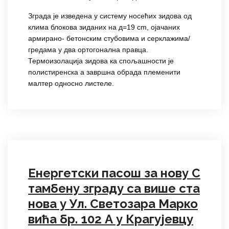
Зграда је изведена у систему носећих зидова од
клима блокова зиданих на д=19 cm, ојачаних
армирано- бетонским стубовима и серклажима/
гредама у два ортогонална правца.
Термоизолација зидова ка спољашности је
полистиренска а завршна обрада племенити
малтер односно листеле.
Енергетски пасош за нову С
тамбену зграду са више ста
нова у Ул. Светозара Марко
вића бр. 102 А у Крагујевцу