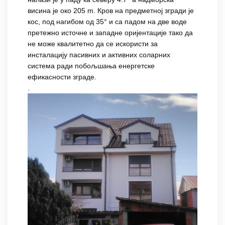
висина је око 205 m. Кров на предметној згради је
кос, под нагибом од 35° и са падом на две воде
претежно источне и западне оријентације тако да
не може квалитетно да се искористи за
инсталацију пасивних и активних соларних
система ради побољшања енергетске
ефикасности зграде.
.