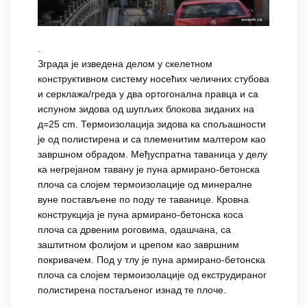
.
Зграда је изведена делом у скелетном
конструктивном систему носећих челичних стубова
и серклажа/греда у два ортогонална правца и са
испуном зидова од шупљих блокова зиданих на
д=25 cm. Термоизолација зидова ка спољашности
је од полистирена и са племенитим малтером као
завршном обрадом. Међуспратна таваница у делу
ка негрејаном тавану је пуна армирано-бетонска
плоча са слојем термоизолације од минералне
вуне постављене по поду те таванице. Кровна
конструкција је пуна армирано-бетонска коса
плоча са дрвеним роговима, одашчана, са
заштитном фолијом и црепом као завршним
покривачем. Под у тлу је пуна армирано-бетонска
плоча са слојем термоизолације од екструдираног
полистирена постаљеног изнад те плоче.
.