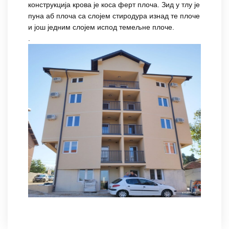
конструкција крова је коса ферт плоча. Зид у тлу је
пуна аб плоча са слојем стиродура изнад те плоче
и још једним слојем испод темељне плоче.
.