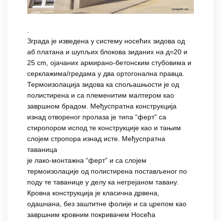
.
Зграда је изведена у систему носећих зидова од
аб платана и шупљих блокова зиданих на д=20 и
25 cm, ојачаних армирано-бетонским стубовима и
серклажима/гредама у два ортогонална правца.
Термоизолација зидова ка спољашњости је од
полистирена и са племенитим малтером као
завршном брадом. Међуспратна конструкција
изнад отвореног пролаза је типа “ферт” са
стиропором испод те конструкције као и тањим
слојем стропора изнад исте. Међуспратна
таваница
је лако-монтажна “ферт” и са слојем
термоизолације од полистирена постављеног по
поду те таванице у делу ка негрејаном тавану.
Кровна конструкција је класична дрвена,
одашчана, без заштитне фолије и са црепом као
завршним кровним покривачем Носећа