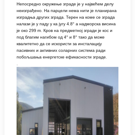
Непосредно окружење зграде је у највећем делу
неизграђено. На парцели нема нити је планирана
изградња других зграда. Терен на коме се зграда
налази је у паду у ка југу 4.8° а надморска висина
је око 299 m. Кров на предметној згради је кос и
под благим нагибом од 4° и 8° тако да може
квалитетно да се искористи за инсталацију
пасивних и активних соларних система ради
побољшања енергетске ефикасности зграде.
.