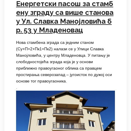
Енергетски пасош за стамб
ену зграду са више станова
у Ул. Славка Манојловића б
р. 53 у Младеновац
Нова стамбена зграда са једним станом
(Су+П+2+Пк1+Пк2) налази се у Улици Славка
Манојловића, у центру Младеновца. У питању је
слободностојећа зграда која је у основи
приближно правоугаоног облика са правцем
простирања северозапад – југоисток по дужој оси
основе тог правоугаоника.
.