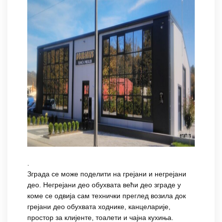
.
Зграда се може поделити на грејани и негрејани
део. Негрејани део обухвата већи део зграде у
коме се одвија сам технички преглед возила док
грејани део обухвата ходнике, канцеларије,
простор за клијенте, тоалети и чајна кухиња.