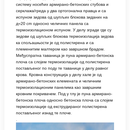
систему носећих армирано-бетонских стубова и
серклажа/греда у два ортогонална правца и са
испуном зидова од шупљих блокова зиданих на
д=20 cm односно челичних панела са
термоизолационом испуном. У делу зграде где су
зидови од шупљих блокова термоизолација зидова
ка спољашњости је од полистирена и са
племенитим малтером као завршном брадом.
Међуспратна таваница је пуна армирано-бетонска
плоча са слојем термоизолације од полистирена
постављеног по поду те таванице у делу равног
крова. Кровна конструкција у делу хале је од
армирано-бетонских елемената и челичним
термоизолационим панелима као завршним
кровним покривачем. Под у тлу је пуна армирано-
бетонска плоча односно бетонска плоча са слојем
термоизолације од екструдираног полистирена
постављеног изнад те плоче.
.