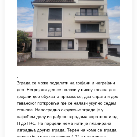
.
Зграда се може поделити на грејани и негрејани
део. Негрејани део се налази у нивоу тавана док
грејани део обухвата приземље, два спрата и део
таванског поткровља где се налази укупно седам
станова. Непосредно окружење зграде је у
највећем делу изграђено зградама спратности од
П до П+1. На парцели нема нити је планирана
изградња других зграда. Терен на коме се зграда
налази је у паду ка северу 4.7° а надморска