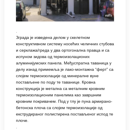
.
Зграда је изведена делом у скелетном
конструктивном систему носећих челичних стубова
и серклажа/греда у два ортогонална правца и са
испуном зидова од термоизолационих
алуминијумских панела. Међуспратна таваница у
делу изнад примемља је лако-монтажна “ферт” са
слојем термоизолације од минералне вуне
постављене по поду те таванице. Кровна
конструкција је метална са металним кровним
термоизолационим панелима као завршним
кровним покривачем. Под у тлу је пуна армирано-
бетонска плоча са слојем термоизолације од
екструдираног полистирена постављеног испод те
плоче.
.