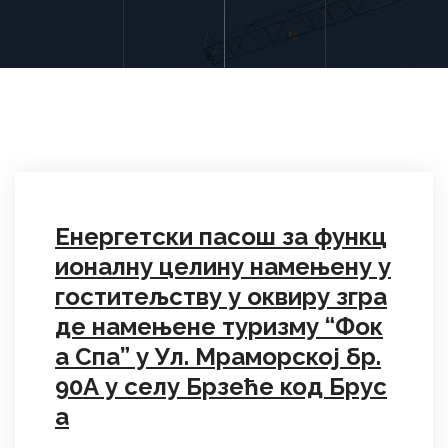
Енергетски пасош за функц
ионалну целину намењену у
гоститељству у оквиру згра
де намењене туризму “Фок
а Спа” у Ул. Мраморској бр.
90А у селу Брзеће код Брус
а