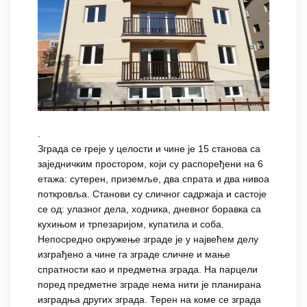
.
Зграда се греје у целости и чине је 15 станова са
заједничким простором, који су распоређени на 6
етажа: сутерен, приземље, два спрата и два нивоа
поткровља. Станови су сличног садржаја и састоје
се од: улазног дела, ходника, дневног боравка са
кухињом и трпезаријом, купатила и соба.
Непосредно окружење зграде је у највећем делу
изграђено а чине га зграде сличне и мање
спратности као и предметна зграда. На парцели
поред предметне зграде нема нити је планирана
изградња других зграда. Терен на коме се зграда