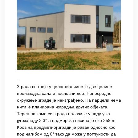
.
Зграда се греје у целости а чине је две целине –
производна хала и пословни део. Непосредно
окружење зграде је неизграђено. На парцели нема
нити је планирана изградња других објеката.
Терен на коме се зграда налази је у паду у ка
југозападу 3.3° а надморска висина је око 359 m.
Кров на предметној згради је раван односно кос
под нагибом од 6° тако да може у потпуности да