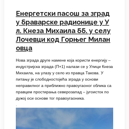
Енергетски пасош за зград
у браварске радионице у У
л. Кнеза Михаила бб. у селу
Лочевци код Горњег Милан
овца
Нова зграда друге намене која користи енергију –
индустријска зграда (П+1) налази се у Улици Кнеза
Михаила, на улазу у село из правца Такова. У
питању је слободностојећа зграда у основи
неправилног а приближно правоугаоног облика са
правцем простирања северозапад – југоисток по
дужој оси основе тог правоугаоника.
.