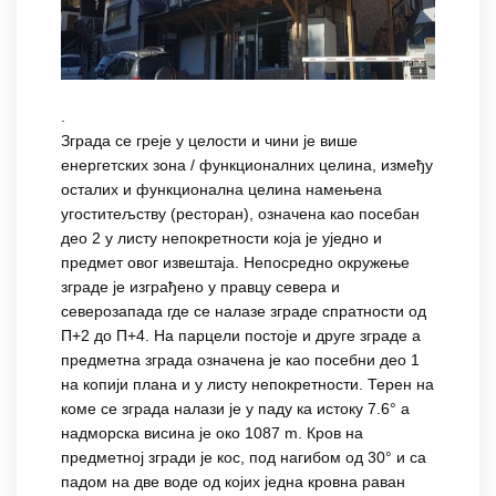
.
Зграда се греје у целости и чини је више
енергетских зона / функционалних целина, између
осталих и функционална целина намењена
угоститељству (ресторан), означена као посебан
део 2 у листу непокретности која је уједно и
предмет овог извештаја. Непосредно окружење
зграде је изграђено у правцу севера и
северозапада где се налазе зграде спратности од
П+2 до П+4. На парцели постоје и друге зграде а
предметна зграда означена је као посебни део 1
на копији плана и у листу непокретности. Терен на
коме се зграда налази је у паду ка истоку 7.6° а
надморска висина је око 1087 m. Кров на
предметној згради је кос, под нагибом од 30° и са
падом на две воде од којих једна кровна раван