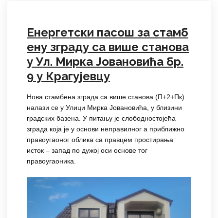
Енергетски пасош за стамб
ену зграду са више станова
у Ул. Мирка Јовановића бр.
9 у Крагујевцу
Нова стамбена зграда са више станова (П+2+Пк)
налази се у Улици Мирка Јовановића, у близини
градских базена. У питању је слободностојећа
зграда која је у основи неправилног а приближно
правоугаоног облика са правцем простирања
исток – запад по дужој оси основе тог
правоугаоника.
.