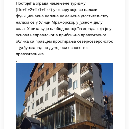
Постојећа зграда намењене туризму
(По+П+2+Пк1+Пк2) у оквиру које се налази
функционална целина намењена угоститељству
налази се у Улици Мраморској, у јужном делу
села. У питању је слободностојећа зграда која је у
основи неправилног а приближно правоугаоног
облика са правцем простирања север/североисток
– југ/југозапад по дужој оси основе тог
правоугаоника.
.