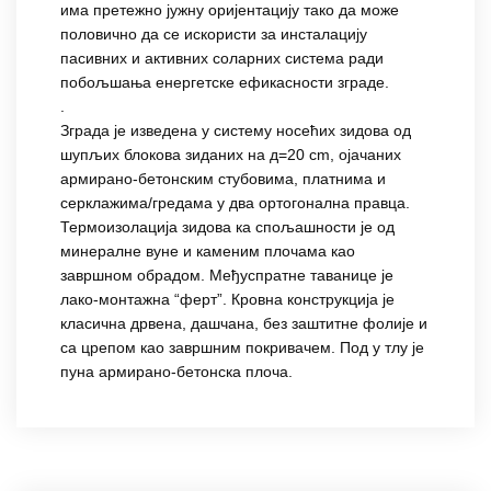
има претежно јужну оријентацију тако да може
половично да се искористи за инсталацију
пасивних и активних соларних система ради
побољшања енергетске ефикасности зграде.
.
Зграда је изведена у систему носећих зидова од
шупљих блокова зиданих на д=20 cm, ојачаних
армирано-бетонским стубовима, платнима и
серклажима/гредама у два ортогонална правца.
Термоизолација зидова ка спољашности је од
минералне вуне и каменим плочама као
завршном обрадом. Међуспратне таванице је
лако-монтажна “ферт”. Кровна конструкција је
класична дрвена, дашчана, без заштитне фолије и
са црепом као завршним покривачем. Под у тлу је
пуна армирано-бетонска плоча.