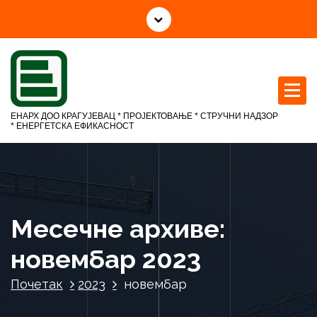
С
к
о
ч
и
н
а
ЕНАРХ ДОО КРАГУЈЕВАЦ * ПРОЈЕКТОВАЊЕ * СТРУЧНИ НАДЗОР
с
* ЕНЕРГЕТСКА ЕФИКАСНОСТ
а
д
р
ж
а
Месечне архиве:
ј
новембар 2023
Почетак
2023
новембар