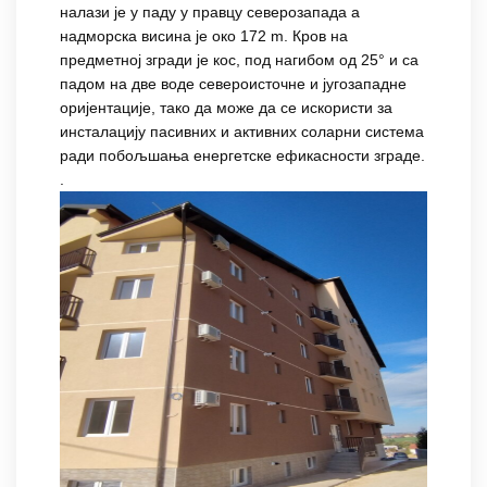
налази је у паду у правцу северозапада а
надморска висина је око 172 m. Кров на
предметној згради је кос, под нагибом од 25° и са
падом на две воде североисточне и југозападне
оријентације, тако да може да се искористи за
инсталацију пасивних и активних соларни система
ради побољшања енергетске ефикасности зграде.
.