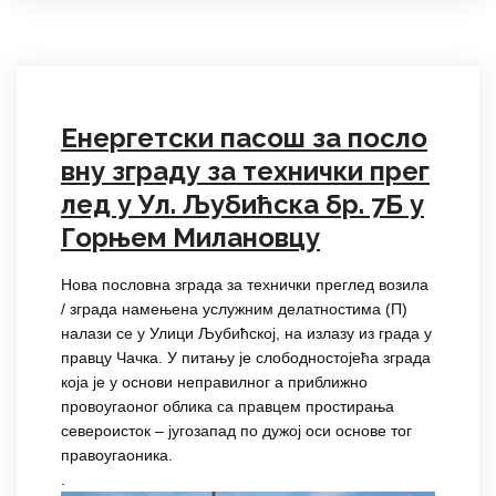
Енергетски пасош за посло
вну зграду за технички прег
лед у Ул. Љубићска бр. 7Б у
Горњем Милановцу
Нова пословна зграда за технички преглед возила
/ зграда намењена услужним делатностима (П)
налази се у Улици Љубићској, на излазу из града у
правцу Чачка. У питању је слободностојећа зграда
која је у основи неправилног а приближно
провоугаоног облика са правцем простирања
североисток – југозапад по дужој оси основе тог
правоугаоника.
.