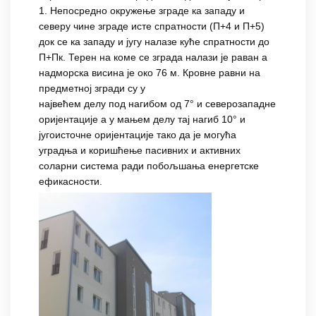
1. Непосредно окружење зграде ка западу и
северу чине зграде исте спратности (П+4 и П+5)
док се ка западу и југу налазе куће спратности до
П+Пк. Терен на коме се зграда налази је раван а
надморска висина је око 76 м. Кровне равни на
предметној згради су у
највећем делу под нагибом од 7° и северозападне
оријентације а у мањем делу тај нагиб 10° и
југоисточне оријентације тако да је могућа
уградња и коришћење пасивних и активних
соларни система ради побољшања енергетске
ефикасности.