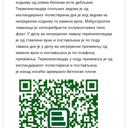
ходнику од клима блокова исте дебљине.
Термоизолација спољних зидова је од
експандираног полистирена док је код зидова ка
негрејаном ходнику то камена вуна. Међуспратна
таваница је ситноребраста полумонтажна типа
ферт. У делу ка негрејаном тавану термоизолација
је од стаклене вуне и постављана је по поду
тавана док је у делу ка негрејаном приземљу од
камене вуне и постављана је по плафону
приземља. Термоизолација у поду приземља је од
експандираног полистирена и постављана
је изнад носеће армирано-бетонске плоче.