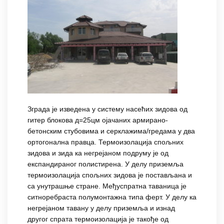
Зграда је изведена у систему насећих зидова од
гитер блокова д=25цм ојачаних армирано-
бетонским стубовима и серклажима/гредама у два
ортогонална правца. Термоизолација спољних
зидова и зида ка негрејаном подруму је од
експандираног полистирена. У делу приземља
термоизолација спољних зидова је постављана и
са унутрашње стране. Међуспратна таваница је
ситноребраста полумонтажна типа ферт. У делу ка
негрејаном тавану у делу приземља и изнад
другог спрата термоизолација је такође од