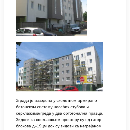
Зграда је изведена у скелетном армирано-
бетонском систему носећих стубова и
серклажима/греда у два ортогонална правца.
Зидови ка спољашњем простору су од гитер
блокова д=19цм док су зидови ка негрејаном