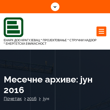
С
к
о
ч
и
н
а
ЕНАРХ ДОО КРАГУЈЕВАЦ * ПРОЈЕКТОВАЊЕ * СТРУЧНИ НАДЗОР
с
* ЕНЕРГЕТСКА ЕФИКАСНОСТ
а
д
р
ж
а
Месечне архиве: јун
ј
2016
Почетак
2016
јун