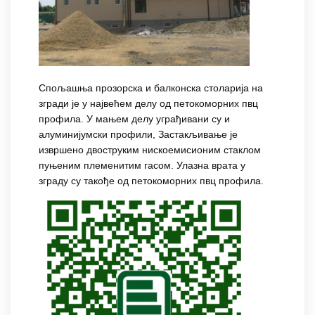
Спољашња прозорска и балконска столарија на
згради је у највећем делу од петокоморних пвц
профила. У мањем делу уграђивани су и
алуминијумски профили, Застакљивање је
извршено двоструким нискоемисионим стаклом
пуњеним племенитим гасом. Улазна врата у
зграду су такође од петокоморних пвц профила.