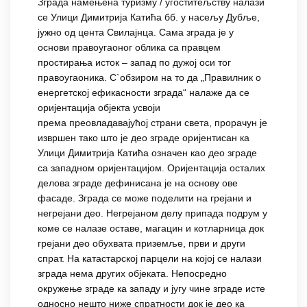
Зграда намењена туризму / угоститељству налази
се Улици Димитрија Катића бб. у насељу Дубље,
јужно од цента Свилајнца. Сама зграда је у
основи правоугаоног облика са правцем
простирања исток – запад по дужој оси тог
правоугаоника. С`обзиром на то да „Правилник о
енергетској ефикасности зграда“ налаже да се
оријентација објекта усвоји
према преовладавајућој страни света, прорачун је
извршен тако што је део зграде оријентисан ка
Улици Димитрија Катића означен као део зграде
са западном оријентацијом. Оријентација осталих
делова зграде дефинисана је на основу ове
фасаде. Зграда се може поделити на грејани и
негрејани део. Негрејаном делу припада подрум у
коме се налазе оставе, магацин и котларница док
грејани део обухвата приземље, први и други
спрат. На катастарској парцели на којој се налази
зграда нема других објеката. Непосредно
окружење зграде ка западу и југу чине зграде исте
односно нешто ниже спратности док је део ка