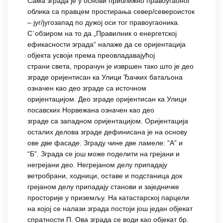
Сама зграда је у основи приближно правоугаоног
облика са правцем простирања север/североисток
– југ/југозапад по дужој оси тог правоугаоника.
С`обзиром на то да „Правилник о енергетској
ефикасности зграда“ налаже да се оријентација
објекта усвоји према преовладавајућој
страни света, прорачун је извршен тако што је део
зграде оријентисан ка Улици Ђачких батаљона
означен као део зграде са источном
оријентацијом. Део зграде оријентисан ка Улици
посавских Норвежана означен као део
зграде са западном оријентацијом. Оријентација
осталих делова зграде дефинисана је на основу
ове две фасаде. Зграду чине две ламеле: “А” и
“Б”. Зграда се још може поделити на грејани и
негрејани део. Негрејаном делу припадају
ветробрани, ходници, оставе и подстаница док
грејаном делу припадају станови и заједничке
просторије у приземљу. На катастарској парцели
на којој се налази зграда постоји још један објекат
спратности П. Ова зграда се води као објекат бр.