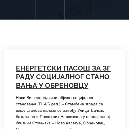
ЕНЕРГЕТСКИ ПАСОШ ЗА ЗГ
РАДУ СОЦИЈАЛНОГ СТАНО
ВАЊА У ОБРЕНОВЦУ
Нови Вишепородични објекат социјалног
становања (П+4/5 дел.) – Стамбена зграда са
више станова налази се између Улица Ђачких
батаљона и Посавских Норвежана у непосредној
близини Сточњака – Ново насеље, Обреновац.