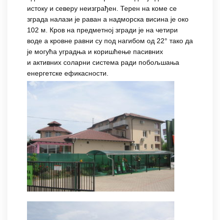
истоку и северу неизграђен. Терен на коме се
зграда налази је раван а надморска висина је око
102 м. Кров на предметној згради је на четири
воде а кровне равни су под нагибом од 22° тако да
је могућа уградња и коришћење пасивних
и активних соларни система ради побољшања
енергетске ефикасности.