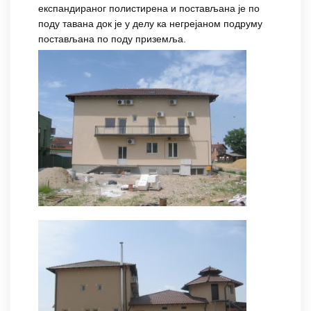
експандираног полистирена и постављана је по
поду тавана док је у делу ка негрејаном подруму
постављана по поду приземља.