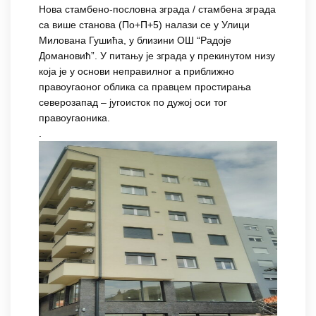
Нова стамбено-пословна зграда / стамбена зграда
са више станова (По+П+5) налази се у Улици
Милована Гушића, у близини ОШ “Радоје
Домановић”. У питању је зграда у прекинутом низу
која је у основи неправилног а приближно
правоугаоног облика са правцем простирања
северозапад – југоисток по дужој оси тог
правоугаоника.
.