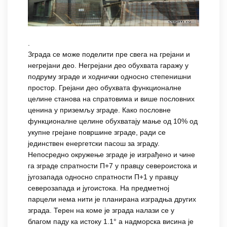
.
Зграда се може поделити пре свега на грејани и
негрејани део. Негрејани део обухвата гаражу у
подруму зграде и ходнички односно степенишни
простор. Грејани део обухвата функционалне
целине станова на спратовима и више пословних
ценина у приземљу зграде. Како пословне
функционалне целине обухватају мање од 10% од
укупне грејане површине зграде, ради се
јединствен енергетски пасош за зграду.
Непосредно окружење зграде је изграђено и чине
га зграде спратности П+7 у правцу североистока и
југозапада односно спратности П+1 у правцу
северозапада и југоистока. На предметној
парцели нема нити је планирана изградња других
зграда. Терен на коме је зграда налази се у
благом паду ка истоку 1.1° а надморска висина је