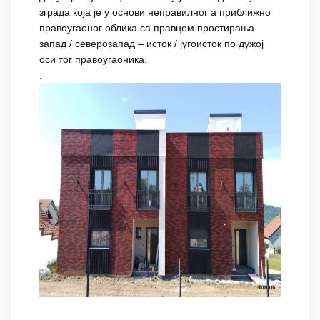
зграда која је у основи неправилног а приближно
правоугаоног облика са правцем простирања
запад / северозапад – исток / југоисток по дужој
оси тог правоугаоника.
.