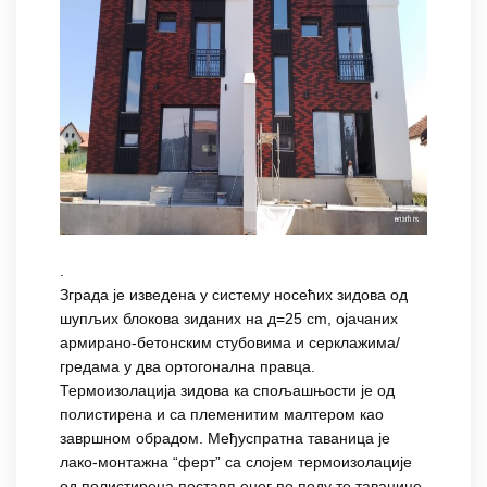
.
Зграда је изведена у систему носећих зидова од
шупљих блокова зиданих на д=25 cm, ојачаних
армирано-бетонским стубовима и серклажима/
гредама у два ортогонална правца.
Термоизолација зидова ка спољашњости је од
полистирена и са племенитим малтером као
завршном обрадом. Међуспратна таваница jе
лако-монтажна “ферт” са слојем термоизолације
од полистирена постављеног по поду те таванице