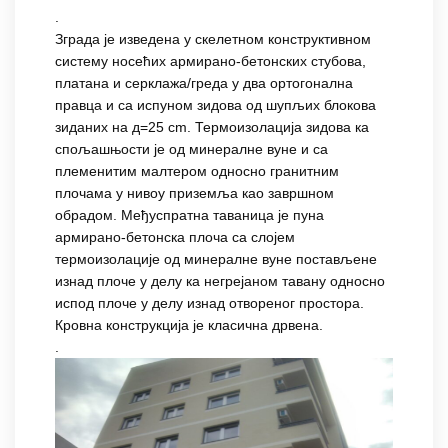
.
Зграда је изведена у скелетном конструктивном
систему носећих армирано-бетонских стубова,
платана и серклажа/греда у два ортогонална
правца и са испуном зидова од шупљих блокова
зиданих на д=25 cm. Термоизолација зидова ка
спољашњости је од минералне вуне и са
племенитим малтером односно гранитним
плочама у нивоу приземља као завршном
обрадом. Међуспратна таваница је пуна
армирано-бетонска плоча са слојем
термоизолације од минералне вуне постављене
изнад плоче у делу ка негрејаном тавану односно
испод плоче у делу изнад отвореног простора.
Кровна конструкција је класична дрвена.
.