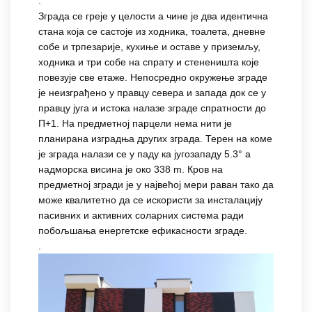
.
Зграда се греје у целости а чине је два идентична
стана која се састоје из ходника, тоалета, дневне
собе и трпезарије, кухиње и оставе у приземљу,
ходника и три собе на спрату и стененишта које
повезује све етаже. Непосредно окружење зграде
је неизграђено у правцу севера и запада док се у
правцу југа и истока налазе зграде спратности до
П+1. На предметној парцели нема нити је
планирана изградња других зграда. Терен на коме
је зграда налази се у паду ка југозападу 5.3° а
надморска висина је око 338 m. Кров на
предметној згради је у највећој мери раван тако да
може квалитетно да се искористи за инсталацију
пасивних и активних соларних система ради
побољшања енергетске ефикасности зграде.
.