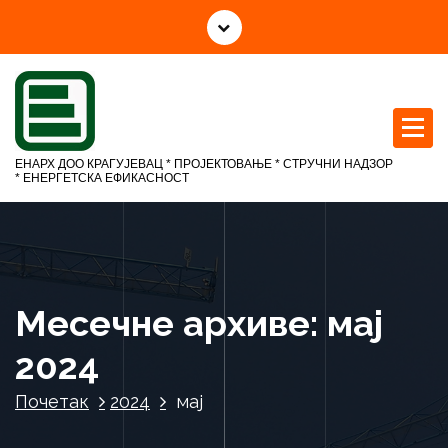
С
к
о
ч
и
н
а
ЕНАРХ ДОО КРАГУЈЕВАЦ * ПРОЈЕКТОВАЊЕ * СТРУЧНИ НАДЗОР
с
* ЕНЕРГЕТСКА ЕФИКАСНОСТ
а
д
р
ж
а
Месечне архиве: мај
ј
2024
Почетак
2024
мај