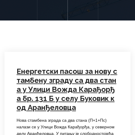
Енергетски пасош за нову с
тамбену зграду са два стан
а у Улици Вожда Карађорђ
а бр. 131 Б у селу Буковик к
од Аранђеловца
Нова стамбена зграда са два стана (П+1+Пс)
налази се у Улици Вожда Карађорђа, у северном
делу Аранђеловца. У питању је слободностојећа