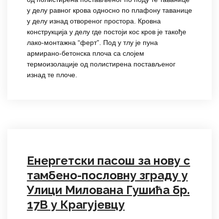
у делу равног крова односно по плафону таванице
у делу изнад отвореног простора. Кровна
конструкција у делу где постоји кос кров је такође
лако-монтажна “ферт”. Под у тлу је пуна
армирано-бетонска плоча са слојем
термоизолације од полистирена постављеног
изнад те плоче.
Енергетски пасош за нову с
тамбено-пословну зграду у
Улици Милована Гушића бр.
17В у Крагујевцу