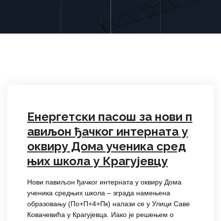
Енергетски пасош за нови п
авиљон ђачког интерната у
оквиру Дома ученика сред
њих школа у Крагујевцу
Нови павиљон ђачког интерната у оквиру Дома
ученика средњих школа – зграда намењена
образовању (По+П+4+Пк) налази се у Улици Саве
Ковачевића у Крагујевца. Иако је решењем о