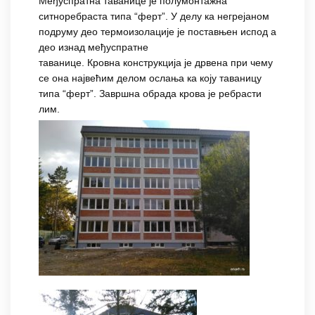
Међуспратна таванице је полумонтажна
ситноребраста типа “ферт”. У делу ка негрејаном
подруму део термоизолације је поставњен испод а
део изнад међуспратне
таванице. Кровна конструкција је дрвена при чему
се она највећим делом ослања ка коју таваницу
типа “ферт”. Завршна обрада крова је ребрасти
лим.