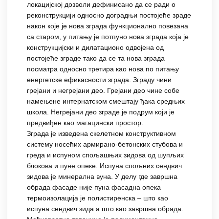
локацијској дозволи дефинисано да се ради о
реконструкцији односно доградњи постојеће зраде
након које je нова зграда функционално повезана
са старом, у питању је потпуно нова зграда која je
конструкцијски и дилатационо одвојена од
постојеће зграде тако да се та нова зграда
посматра односно третира као нова по питању
енергетске ефикасности зграда. Зграду чини
грејани и негрејани део. Грејани део чине собе
намењене интернатском смештају ђака средњих
школа. Негрејани део зграде је подрум који је
предвиђен као магацински простор.
Зграда је изведена скелетном конструктивном
систему носећих армирано-бетонских стубова и
греда и испуном спољашњих зидова од шупљих
блокова и пуне опеке. Испуна спољних сендвич
зидова је минерална вуна. У делу где завршна
обрада фасаде није пуна фасадна опека
термоизолација је полистиренска – што као
испуна сендвич зида а што као завршна обрада.