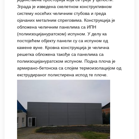
Зграда је изведена скелетном конструктивном
систему носећих челичним стубова и греда
ојачаних металним спреговима. Конструкција је
обложена челичним панелима са ИПН
(полиизоцијануратском) испуном. У делу ка
постојећем објекту панели су са испуном од
камене вуне. Кровна конструкција је челична
решетка обложена такође са панелима са
полиизоцијануратском испуном. Подна плоча је
армирано-бетонска са слојем термоизолацијом од
екструдираног полистирена испод те плоче.