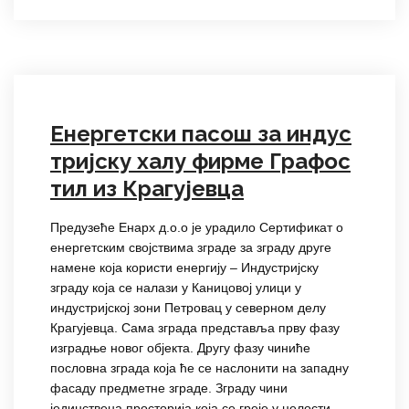
Енергетски пасош за индус
тријску халу фирме Графос
тил из Крагујевца
Предузеће Енарх д.о.о је урадило Сертификат о
енергетским својствима зграде за зграду друге
намене која користи енергију – Индустријску
зграду која се налази у Каницовој улици у
индустријској зони Петровац у северном делу
Крагујевца. Сама зграда представља прву фазу
изградње новог објекта. Другу фазу чиниће
пословна зграда која ће се наслонити на западну
фасаду предметне зграде. Зграду чини
јединствена просторија која се греје у целости.