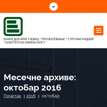
С
к
о
ч
и
н
а
ЕНАРХ ДОО КРАГУЈЕВАЦ * ПРОЈЕКТОВАЊЕ * СТРУЧНИ НАДЗОР
с
* ЕНЕРГЕТСКА ЕФИКАСНОСТ
а
д
р
ж
а
Месечне архиве:
ј
октобар 2016
Почетак
2016
октобар