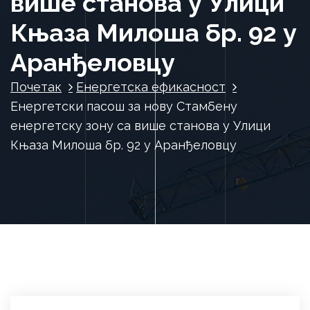
више станова у Улици
Књаза Милоша бр. 92 у
Аранђеловцу
Почетак
Енергетска ефикасност
Енергетски пасош за нову Стамбену
енергетску зону са више станова у Улици
Књаза Милоша бр. 92 у Аранђеловцу