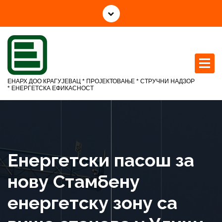
С
к
о
ч
и
н
а
ЕНАРХ ДОО КРАГУЈЕВАЦ * ПРОЈЕКТОВАЊЕ * СТРУЧНИ НАДЗОР
с
* ЕНЕРГЕТСКА ЕФИКАСНОСТ
а
д
р
ж
а
Енергетски пасош за
ј
нову Стамбену
енергетску зону са