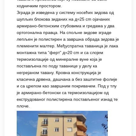
ходничким простором.
Зграда је изведена у систему носећих зидова од
шупљих блокова зиданих на д=25 cm ојачаних
армирано-бетонским стубовима и гредама у два
ортогонална правца. На спољне зидове зграде
лепљен је полистирен а завршна обрада зидова је
племенити малтер. Међуспратна таваница је лака
монтажна типа “ферт” д=20 cm и са слојем
термоизолације од минералне вуне која је
постављена по поду таванице у делу ка
негрејаном тавану. Кровна конструкција је
класична дрвена, дашчана а без заштитне фолије
и са црепом као завршним покривачем. Под у тлу
је армирано-бетонски са термоизолацијом од
екструдованог полистирена постављеног изнад те
плоче.