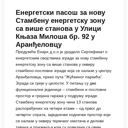
Енергетски пасош за нову
Стамбену енергетску зону
са више станова у Улици
Књаза Милоша бр. 92 у
Аранђеловцу
Предузеће Енарх д.о.о је урадило Сертификат о
енергетским својствима зграде за нову стамбену
енергетску зону са више станова у оквиру
стамбено-пословне зграде која се налази у центру
Аранђеловца, преко пута “Жућкиног паркића”.
Зграда се греје у целости. У питању су две
функционалне јединице – стамбени и пословни
простор и грејана гаража у подруму зграде.
Стамбену енергетску зону чини 13 станова
распоређених на четири етаже – од првог до
четвртог спрата, заједнички ходнички простор који
се налази у оквиру термчког омотача и делови
тавана и приземља који су повезани са овим