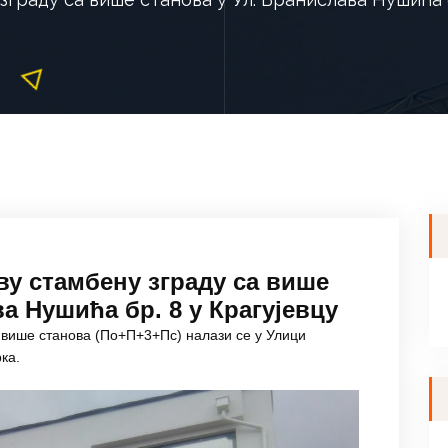
ву стамбену зграду са више
а Нушића бр. 8 у Крагујевцу
а више станова (По+П+3+Пс) налази се у Улици
ка.