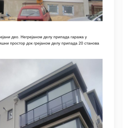
рејани део. Негрејаном делу припада гаража у
ишни простор док грејаном делу припада 20 станова