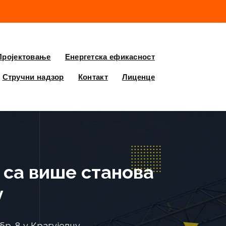
Пројектовање
Енергетска ефикасност
Стручни надзор
Контакт
Лиценце
 са више станова
у
р. 8 у Крагујевцу