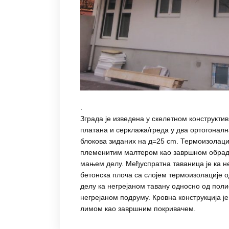
.
Зграда је изведена у скелетном конструкти
платана и серклажа/греда у два ортогонал
блокова зиданих на д=25 cm. Термоизолаци
племенитим малтером као завршном обрадо
мањем делу. Међуспратна таваница је ка н
бетонска плоча са слојем термоизолације 
делу ка негрејаном тавану односно од пол
негрејаном подруму. Кровна конструкција ј
лимом као завршним покривачем.