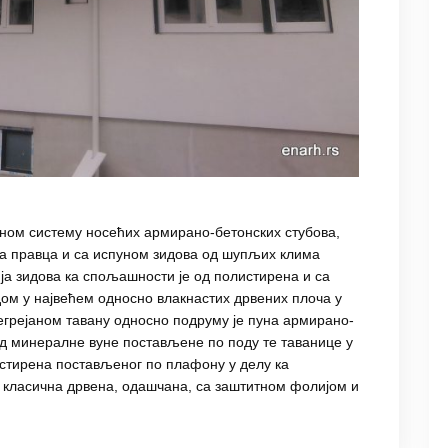
вном систему носећих армирано-бетонских стубова,
на правца и са испуном зидова од шупљих клима
ја зидова ка спољашности је од полистирена и са
м у највећем односно влакнастих дрвених плоча у
егрејаном тавану односно подруму је пуна армирано-
од минералне вуне постављене по поду те таванице у
истирена постављеног по плафону у делу ка
е класична дрвена, одашчана, са заштитном фолијом и