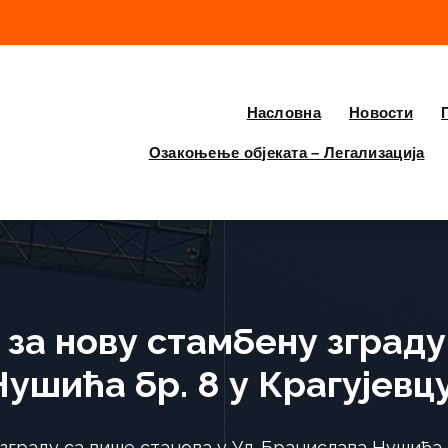
Насловна
Новости
Озакоњење објеката – Легализација
за нову стамбену зграду
Нушића бр. 8 у Крагујевц
зграду са више станова у Ул. Бранислава Нушића б