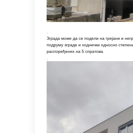
.
Зграда може да се подели на грејани и нег
подруму зграде и ходнички односно степен
распоређених на 5 спратова.
.