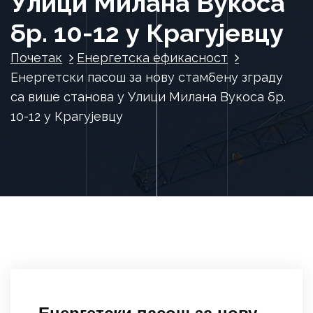
Улици Милана Вукоса
бр. 10-12 у Крагујевцу
Почетак
Енергетска ефикасност
Енергетски пасош за нову стамбену зграду
са више станова у Улици Милана Вукоса бр.
10-12 у Крагујевцу