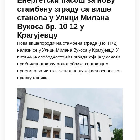
Енергетски пасош за нову
стамбену зграду са више
станова у Улици Милана
Вукоса бр. 10-12 у
Крагујевцу
Нова вишепородична стамбена зграда (По+П+2)
налази се у Улици Милана Вукoса у Крагујевцу. У
питању је слободностојећа зграда која је у основи
приближно правоугаоног облика са правцем
простирања исток – запад по дужој оси основе тог
правоугаоника.
.