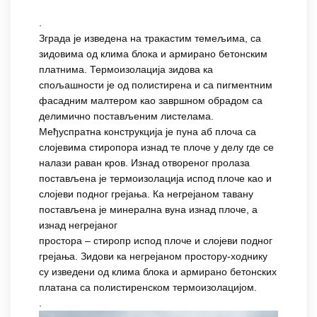
.
Зграда је изведена на тракастим темељима, са
зидовима од клима блока и армирано бетонским
платнима. Термоизолација зидова ка
спољашности је од полистирена и са пигментним
фасадним малтером као завршном обрадом са
делимично постављеним листелама.
Међуспратна конструкција је пуна аб плоча са
слојевима стиропора изнад те плоче у делу где се
налази раван кров. Изнад отвореног пролаза
постављена је термоизолација испод плоче као и
слојеви подног грејања. Ка негрејаном тавану
постављена је минерална вуна изнад плоче, а
изнад негрејаног
простора – стиропр испод плоче и слојеви подног
грејања. Зидови ка негрејаном простору-ходнику
су изведени од клима блока и армирано бетонских
платана са полистиренском термоизолацијом.
.