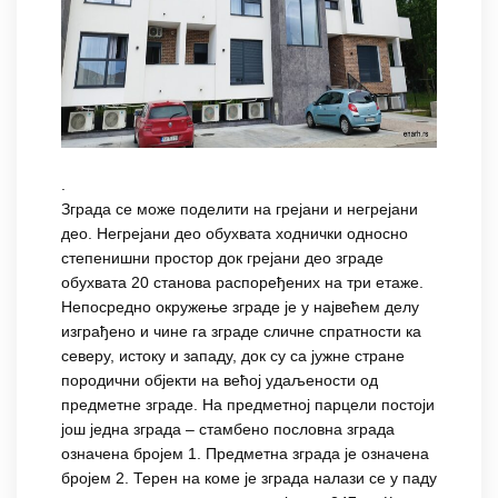
.
Зграда се може поделити на грејани и негрејани
део. Негрејани део обухвата ходнички односно
степенишни простор док грејани део зграде
обухвата 20 станова распоређених на три етаже.
Непосредно окружење зграде је у највећем делу
изграђено и чине га зграде сличне спратности ка
северу, истоку и западу, док су са јужне стране
породични објекти на већој удаљености од
предметне зграде. На предметној парцели постоји
још једна зграда – стамбено пословна зграда
означена бројем 1. Предметна зграда је означена
бројем 2. Терен на коме је зграда налази се у паду