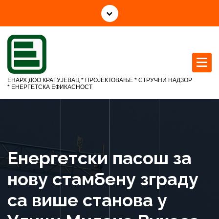
С
к
о
ч
и
н
а
ЕНАРХ ДОО КРАГУЈЕВАЦ * ПРОЈЕКТОВАЊЕ * СТРУЧНИ НАДЗОР
с
* ЕНЕРГЕТСКА ЕФИКАСНОСТ
а
д
р
ж
а
Енергетски пасош за
ј
нову стамбену зграду
са више станова у