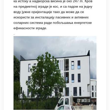
ка истоку а надморска висина је око 247 m. Кров
на предметној згради је кос, и са падом на једну
воду јужне оријентације тако да може да се
искористи за инсталацију пасивних и активних
соларних система ради побољшања енергетске
ефикасности зграде.
.