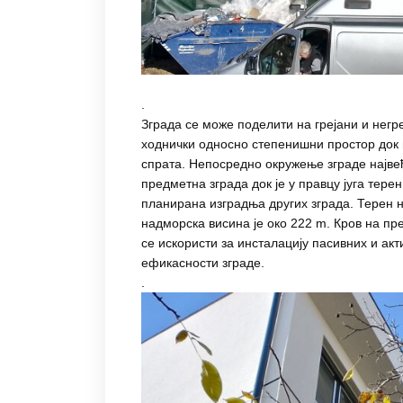
.
Зграда се може поделити на грејани и негре
ходнички односно степенишни простор док 
спрата. Непосредно окружење зграде најве
предметна зграда док је у правцу југа тере
планирана изградња других зграда. Терен на 
надморска висина је око 222 m. Кров на пре
се искористи за инсталацију пасивних и а
ефикасности зграде.
.