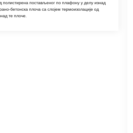
од полистирена постављеног по плафону у делу изнад
ирано-бетонска плоча са слојем термоизолације од
над те плоче.