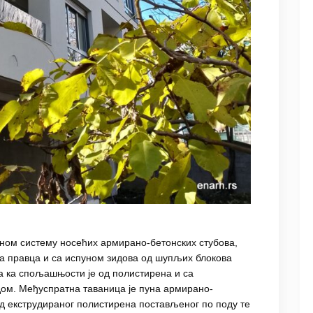
вном систему носећих армирано-бетонских стубова,
на правца и са испуном зидова од шупљих блокова
а ка спољашњости је од полистирена и са
м. Међуспратна таваница је пуна армирано-
од екструдираног полистирена постављеног по поду те