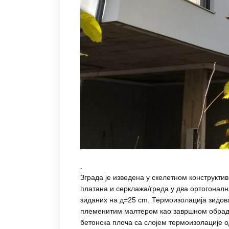
.
Зграда је изведена у скелетном конструкти
платана и серклажа/греда у два ортогонал
зиданих на д=25 cm. Термоизолација зидов
племенитим малтером као завршном обрадо
бетонска плоча са слојем термоизолације 