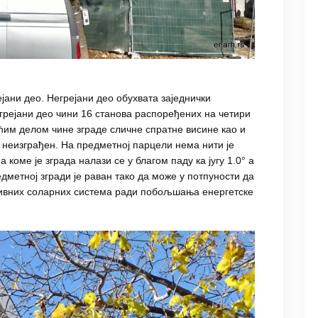
јани део. Негрејани део обухвата заједнички
грејани део чини 16 станова распоређених на четири
ћим делом чине зграде сличне спратне висине као и
н неизграђен. На предметној парцели нема нити је
коме је зграда налази се у благом паду ка југу 1.0° а
дметној згради је раван тако да може у потпуности да
ктивних соларних система ради побољшања енергетске