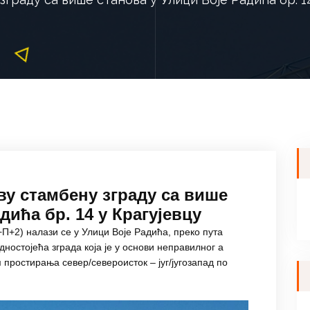
ву стамбену зграду са више
дића бр. 14 у Крагујевцу
П+2) налази се у Улици Воје Радића, преко пута
дностојећа зграда која је у основи неправилног а
простирања север/североисток – југ/југозапад по