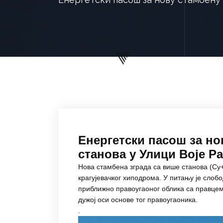
Енергетски пасош за но
станова у Улици Воје Ра
Нова стамбена зграда са више станова (Су+
крагујевачког хиподрома. У питању је слобо
приближно правоугаоног облика са правцем 
дужој оси основе тог правоугаоника.
.