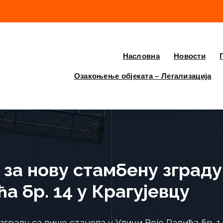
Насловна
Новости
Озакоњење објеката – Легализација
за нову стамбену зграду
а бр. 14 у Крагујевцу
граду са више станова у Улици Воје Радића бр. 1