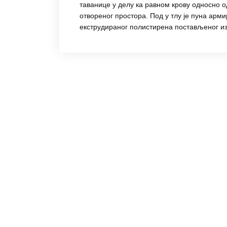
таванице у делу ка равном крову односно 
отвореног простора. Под у тлу је пуна арм
екструдираног полистирена постављеног из