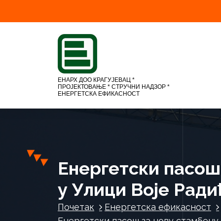
С
к
о
ч
и
н
а
ЕНАРХ ДОО КРАГУЈЕВАЦ *
ПРОЈЕКТОВАЊЕ * СТРУЧНИ НАДЗОР *
с
ЕНЕРГЕТСКА ЕФИКАСНОСТ
а
д
р
ж
а
ј
Енергетски пасош 
у Улици Воје Радић
Почетак
Енергетска ефикасност
Енергетски пасош за нову стамбену з