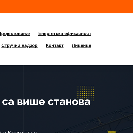
Пројектовање
Енергетска ефикасност
Стручни надзор
Контакт
Лиценце
 са више станова
4 у Крагујевцу