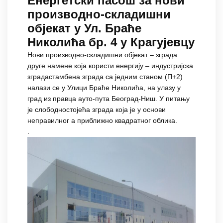
Енергетски пасош за нови
производно-складишни
објекат у Ул. Браће
Николића бр. 4 у Крагујевцу
Нови производно-складишни објекат – зграда
друге намене која користи енергију – индустријска
зградастамбена зграда са једним станом (П+2)
налази се у Улици Браће Николића, на улазу у
град из правца ауто-пута Београд-Ниш. У питању
је слободностојећа зграда која је у основи
неправилног а приближно квадратног облика.
.