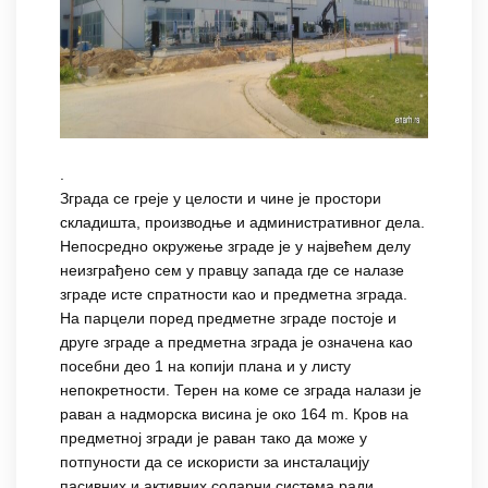
.
Зграда се греје у целости и чине је простори
складишта, производње и административног дела.
Непосредно окружење зграде је у највећем делу
неизграђено сем у правцу запада где се налазе
зграде исте спратности као и предметна зграда.
На парцели поред предметне зграде постоје и
друге зграде а предметна зграда је означена као
посебни део 1 на копији плана и у листу
непокретности. Терен на коме се зграда налази је
раван а надморска висина је око 164 m. Кров на
предметној згради је раван тако да може у
потпуности да се искористи за инсталацију
пасивних и активних соларни система ради