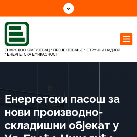
С
к
о
ч
и
н
а
ЕНАРХ ДОО КРАГУЈЕВАЦ * ПРОЈЕКТОВАЊЕ * СТРУЧНИ НАДЗОР
с
* ЕНЕРГЕТСКА ЕФИКАСНОСТ
а
д
р
ж
а
Енергетски пасош за
ј
нови производно-
складишни објекат у