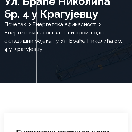
Ул. Браће Николића
бр. 4 у Крагујевцу
Почетак
Енергетска ефикасност
Енергетски пасош за нови производно-
складишни објекат у Ул. Браће Николића бр.
4 у Крагујевцу