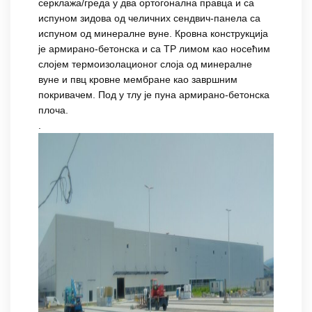
серклажа/греда у два ортогонална правца и са
испуном зидова од челичних сендвич-панела са
испуном од минералне вуне. Кровна конструкција
је армирано-бетонска и са ТР лимом као носећим
слојем термоизолационог слоја од минералне
вуне и пвц кровне мембране као завршним
покривачем. Под у тлу је пуна армирано-бетонска
плоча.
.