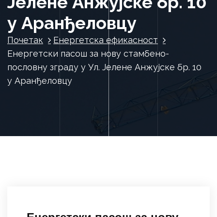
Јелене Анжујске бр. 10
у Аранђеловцу
Почетак
Енергетска ефикасност
Енергетски пасош за нову стамбено-
пословну зграду у Ул. Јелене Анжујске бр. 10
у Аранђеловцу