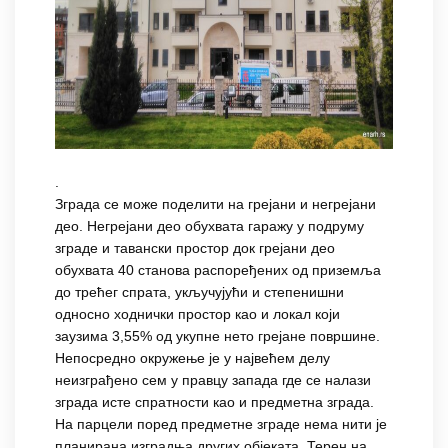
.
Зграда се може поделити на грејани и негрејани
део. Негрејани део обухвата гаражу у подруму
зграде и тавански простор док грејани део
обухвата 40 станова распоређених од приземља
до трећег спрата, укључујући и степенишни
односно ходнички простор као и локал који
заузима 3,55% од укупне нето грејане површине.
Непосредно окружење је у највећем делу
неизграђено сем у правцу запада где се налази
зграда исте спратности као и предметна зграда.
На парцели поред предметне зграде нема нити је
планирана изградња других објеката. Терен на