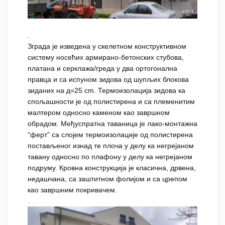
.
Зграда је изведена у скелетном конструктивном
систему носећих армирано-бетонских стубова,
платана и серклажа/греда у два ортогонална
правца и са испуном зидова од шупљих блокова
зиданих на д=25 cm. Термоизолација зидова ка
спољашности је од полистирена и са племенитим
малтером односно каменом као завршном
обрадом. Међуспратна таваница је лако-монтажна
“ферт” са слојем термоизолације од полистирена
постављеног изнад те плоча у делу ка негрејаном
тавану односно по плафону у делу ка негрејаном
подруму. Кровна конструкција је класична, дрвена,
недашчана, са заштитном фолијом и са црепом
као завршним покривачем.
.