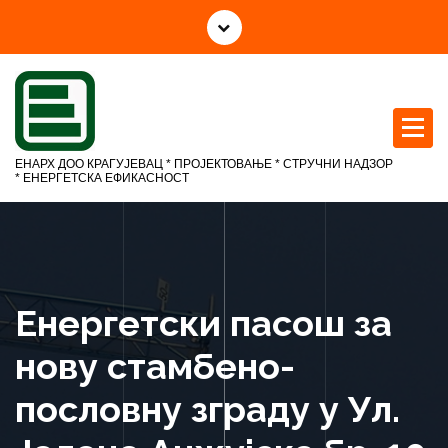
С
к
о
ч
и
н
а
ЕНАРХ ДОО КРАГУЈЕВАЦ * ПРОЈЕКТОВАЊЕ * СТРУЧНИ НАДЗОР
с
* ЕНЕРГЕТСКА ЕФИКАСНОСТ
а
д
р
ж
а
Енергетски пасош за
ј
нову стамбено-
пословну зграду у Ул.