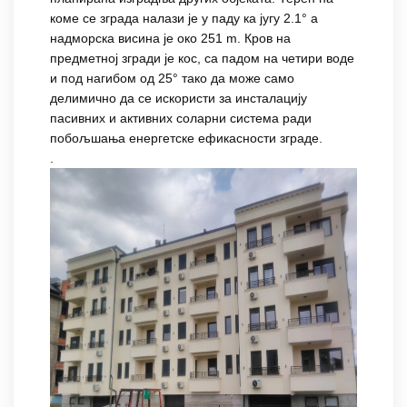
коме се зграда налази је у паду ка југу 2.1° а
надморска висина је око 251 m. Кров на
предметној згради је кос, са падом на четири воде
и под нагибом од 25° тако да може само
делимично да се искористи за инсталацију
пасивних и активних соларни система ради
побољшања енергетске ефикасности зграде.
.