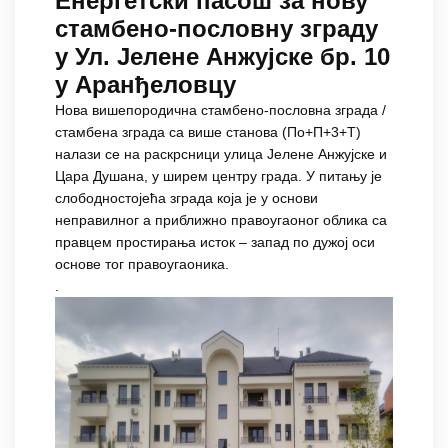
Енергетски пасош за нову
стамбено-пословну зграду
у Ул. Јелене Анжујске бр. 10
у Аранђеловцу
Нова вишепородична стамбено-пословна зграда /
стамбена зграда са више станова (По+П+3+T)
налази се на раскрсници улица Јелене Анжујске и
Цара Душана, у ширем центру града. У питању је
слободностојећа зграда која је у основи
неправилног а приближно правоугаоног облика са
правцем простирања исток – запад по дужој оси
основе тог правоугаоника.
.