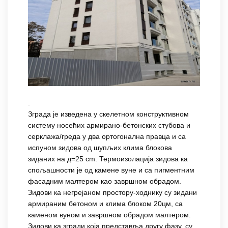
.
Зграда je изведена у скелетном конструктивном
систему носећих армирано-бетонских стубова и
серклажа/греда у два ортогонална правца и са
испуном зидова од шупљих клима блокова
зиданих на д=25 cm. Термоизолација зидова ка
спољашности је од камене вуне и са пигментним
фасадним малтером као завршном обрадом.
Зидови ка негрејаном простору-ходнику су зидани
армираним бетоном и клима блоком 20цм, са
каменом вуном и завршном обрадом малтером.
Зидови ка згради која представља другу фазу, су