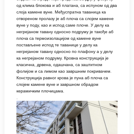
од клима блокова и аб платана, са испуном од два
слоја камене вуне. Међуспратна таваница ка
отвореном пролазу је аб плоча са слојем камене
вуне у поду, као и испод саме плоче. У делу ка
негрејаном тавану односно подруму је такође аб
плоча са термоизолацијом од камене вуне
постављене испод те таванице у делу ка
негрејаном тавану односно по плафону а у делу
ка негрејаном подруму. Кровна конструкција је
класична, дрвена, одашчана, са заштитном
фолијом и са лимом као завршним покривачем.
Конструкција равног крова је пуна аб плоча са
слојем камене вуне и завршном обрадом
керамичким плочицама.
.