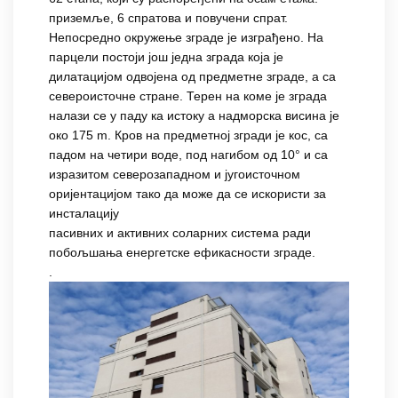
приземље, 6 спратова и повучени спрат.
Непосредно окружење зграде је изграђено. На
парцели постоји још једна зграда која је
дилатацијом одвојена од предметне зграде, а са
североисточне стране. Терен на коме је зграда
налази се у паду ка истоку а надморска висина је
око 175 m. Кров на предметној згради је кос, са
падом на четири воде, под нагибом од 10° и са
изразитом северозападном и југоисточном
оријентацијом тако да може да се искористи за
инсталацију
пасивних и активних соларних система ради
побољшања енергетске ефикасности зграде.
.