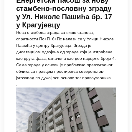
Енергетски пасош за нову
стамбенo-пословну зграду
у Ул. Николе Пашића бр. 17
у Крагујевцу
Нова стамбена зграда са више станова,
спратности По+П+6+Пс налази се у Улици Николе
Пашића у центру Крагујевца. Зграда je
дилатацијом одвојена од зграде која је изграђена
као друга фаза, означена као део парцеле броје 4.
Сама зграда у основи је приближно правоугаоног
облика са правцем простирања североисток-
југозапад по дужој оси основе тог правоугаоника.
.