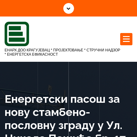
С
к
о
ч
и
н
а
ЕНАРХ ДОО КРАГУЈЕВАЦ * ПРОЈЕКТОВАЊЕ * СТРУЧНИ НАДЗОР
с
* ЕНЕРГЕТСКА ЕФИКАСНОСТ
а
д
р
ж
а
Енергетски пасош за
ј
нову стамбенo-
пословну зграду у Ул.