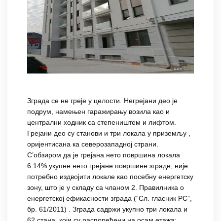
.
Зграда се не греје у целости. Негрејани део је
подрум, намењен гаражирању возила као и
централни ходник са степеништем и лифтом.
Грејани део су станови и три локала у приземљу ,
оријентисана ка северозападној страни.
С’обзиром да је грејана нето површина локала
6.14% укупне нето грејане површине зграде, није
потребно издвојити локале као посебну енергетску
зону, што је у складу са чланом 2. Правилника о
енергетској ефикасности зграда (“Сл. гласник РС”,
бр. 61/2011) . Зграда садржи укупно три локала и
62 стана, који су распоређени на осам етажа: