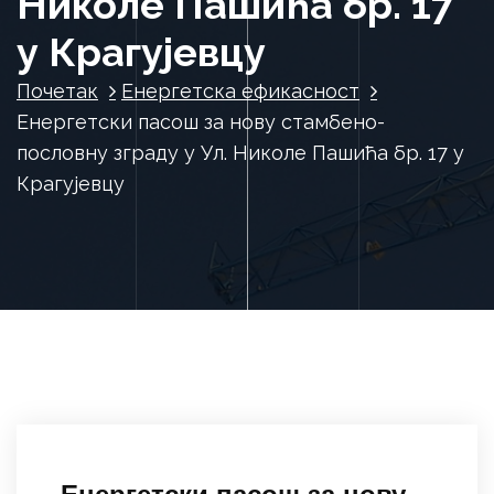
Николе Пашића бр. 17
у Крагујевцу
Почетак
Енергетска ефикасност
Енергетски пасош за нову стамбенo-
пословну зграду у Ул. Николе Пашића бр. 17 у
Крагујевцу