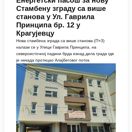
Енергетски пасош за нову
Стамбену зграду са више
станова у Ул. Гаврила
Принципа бр. 12 у
Крагујевцу
Нова стамбена зграда са више станова (П+3)
налази се у Улици Гаврила Принципа, на
североисточној падини брда изнад дела града где
је некада протицао Алајбеговог поток.