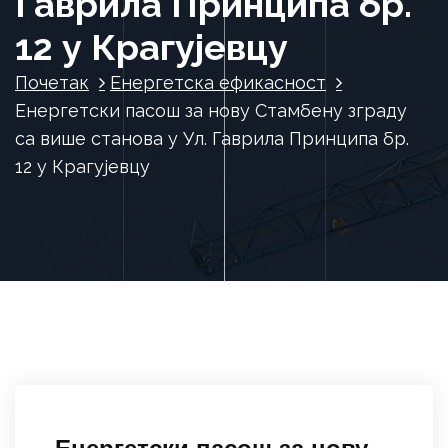
Гаврила Принципа бр.
12 у Крагујевцу
Почетак
Енергетска ефикасност
Енергетски пасош за нову Стамбену зграду
са више станова у Ул. Гаврила Принципа бр.
12 у Крагујевцу