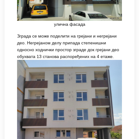
улична фасада
Зграда се може поделити на грејани и негрејани
део. Негрејаном делу припада степенишни
односно ходнички простор зграде док грејани део
обухвата 13 станова распоређених на 4 етаже.