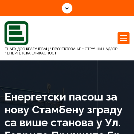
С
к
о
ч
и
н
а
ЕНАРХ ДОО КРАГУЈЕВАЦ * ПРОЈЕКТОВАЊЕ * СТРУЧНИ НАДЗОР
с
* ЕНЕРГЕТСКА ЕФИКАСНОСТ
а
д
р
ж
а
Енергетски пасош за
ј
нову Стамбену зграду
са више станова у Ул.