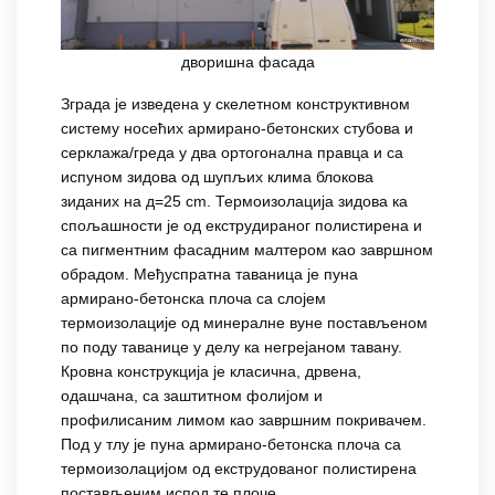
дворишна фасада
Зграда је изведена у скелетном конструктивном
систему носећих армирано-бетонских стубова и
серклажа/греда у два ортогонална правца и са
испуном зидова од шупљих клима блокова
зиданих на д=25 cm. Термоизолација зидова ка
спољашности је од екструдираног полистирена и
са пигментним фасадним малтером као завршном
обрадом. Међуспратна таваница је пуна
армирано-бетонска плоча са слојем
термоизолације од минералне вуне постављеном
по поду таванице у делу ка негрејаном тавану.
Кровна конструкција је класична, дрвена,
одашчана, са заштитном фолијом и
профилисаним лимом као завршним покривачем.
Под у тлу је пуна армирано-бетонска плоча са
термоизолацијом од екструдованог полистирена
постављеним испод те плоче.