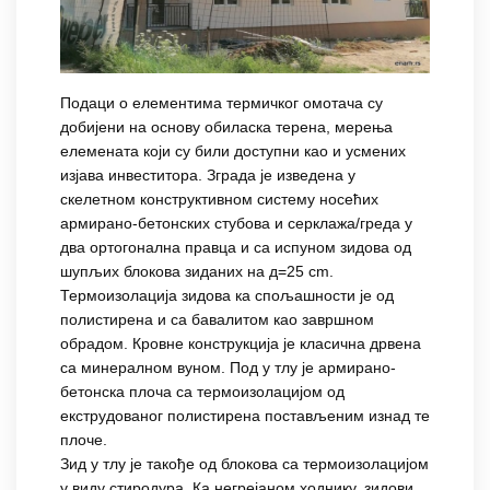
Подаци о елементима термичког омотача су
добијени на основу обиласка терена, мерења
елемената који су били доступни као и усмених
изјава инвеститора. Зграда је изведена у
скелетном конструктивном систему носећих
армирано-бетонских стубова и серклажа/греда у
два ортогонална правца и са испуном зидова од
шупљих блокова зиданих на д=25 cm.
Термоизолација зидова ка спољашности је од
полистирена и са бавалитом као завршном
обрадом. Кровне конструкција је класична дрвена
са минералном вуном. Под у тлу је армирано-
бетонска плоча са термоизолацијом од
екструдованог полистирена постављеним изнад те
плоче.
Зид у тлу је такође од блокова са термоизолацијом
у виду стиродура. Ка негрејаном ходнику, зидови