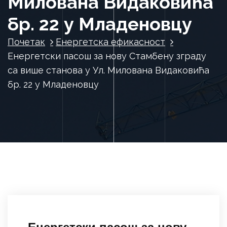
Милована Видаковића
бр. 22 у Младеновцу
Почетак
Енергетска ефикасност
Енергетски пасош за нову Стамбену зграду
са више станова у Ул. Милована Видаковића
бр. 22 у Младеновцу