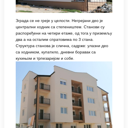
Зграда се не греје у целости. Негрејани део је
централни ходник са степеништем. Станови су
распоређени на четири етаже, од тога у приземљу
два а на осталим спратовима по 3 стана.
Структура станова је слична, садрже: улазни део
са ходником, купатило, дневни боравак са
кухињом и трпезаријом и собе.