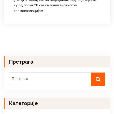
су од блока 20 cm са полистиренском
термоизолацијом.
Претрага
Категорије