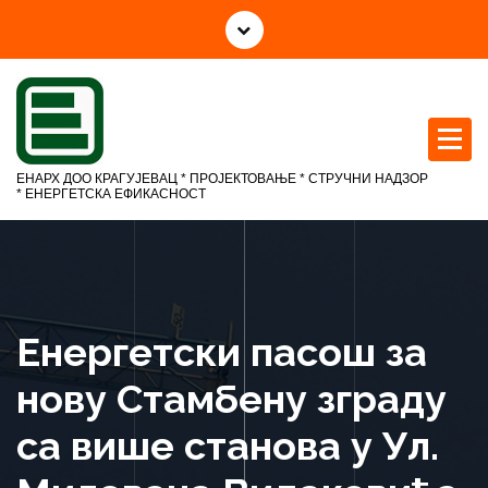
С
к
о
ч
и
н
а
ЕНАРХ ДОО КРАГУЈЕВАЦ * ПРОЈЕКТОВАЊЕ * СТРУЧНИ НАДЗОР
с
* ЕНЕРГЕТСКА ЕФИКАСНОСТ
а
д
р
ж
а
Енергетски пасош за
ј
нову Стамбену зграду
са више станова у Ул.