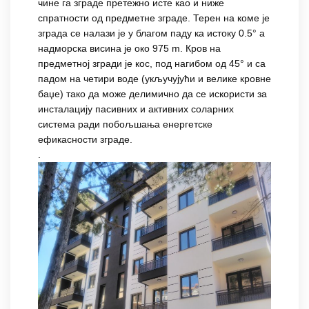
чине га зграде претежно исте као и ниже
спратности од предметне зграде. Терен на коме је
зграда се налази је у благом паду ка истоку 0.5° а
надморска висина је око 975 m. Кров на
предметној згради је кос, под нагибом од 45° и са
падом на четири воде (укључујући и велике кровне
баџе) тако да може делимично да се искористи за
инсталацију пасивних и активних соларних
система ради побољшања енергетске
ефикасности зграде.
.