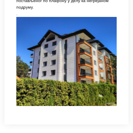
постављеног по плафону у делу ка негрејаном
подруму.
.