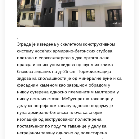
.
Зграда је изведена у скелетном конструктивном
систему носећих армирано-бетонских стубова,
платана и серклажа/греда у два ортогонална
правца и са испуном зидова од шупљих клима
блокова зиданих на д=25 cm. Термоизолација
зидова ка спољашности је од минералне вуне и са
фасадним каменом као завршном обрадом у
нивоу сутерена односно племенитим малтером у
нивоу осталих етажа. Међуспратна таваница у
делу ка негрејаном тавану односно подруму је
пуна армирано-бетонска плоча са слојем
изолације од екструдованог полистирена
постављеног по поду те таванице у делу ка
негрејаном тавану односно од полистирена