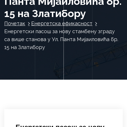
Панта Мијаиловића бр.
15 на Златибору
Почетак
Енергетска ефикасност
Енергетски пасош за нову стамбену зграду
са више станова у Ул. Панта Мијаиловића бр.
15 на Златибору