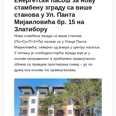
Енергетски пасош за нову
стамбену зграду са више
станова у Ул. Панта
Мијаиловића бр. 15 на
Златибору
Нова стамбена зграда са више станова
(По+Су+П+3+Пк) налази се у Улици Панта
Мијаиловића, северно од језера у центру насеља.
У питању је слободностојећа зграда које је у
основи неправилног а приближно правоугаоног
облика са правцем простирања север – југ по
дужој оси основе тог правоугаоника.
.