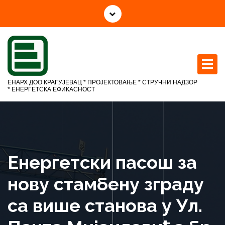
С
к
о
ч
и
н
а
ЕНАРХ ДОО КРАГУЈЕВАЦ * ПРОЈЕКТОВАЊЕ * СТРУЧНИ НАДЗОР
с
* ЕНЕРГЕТСКА ЕФИКАСНОСТ
а
д
р
ж
а
Енергетски пасош за
ј
нову стамбену зграду
са више станова у Ул.