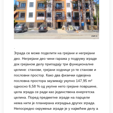
.
Зграда се може поделити на грејани и негрејани
део. Негрејани део чини гаража у подруму зграде
док грејаном делу припадају три функционалне
целине: станови, грејани ходници уз те станове и
пословни простор. Како два физички одвојена
пословна простора заузимају укупно 147,95 m²
односно 6,58 % од укупне нето грејане површине,
цела зграда се ради као јединствена енергетска
целина. Поред предметне зграде на парцели
нема нити је планирана изградња других зграда.
Непосредно окружење зграде је у највећем делу а