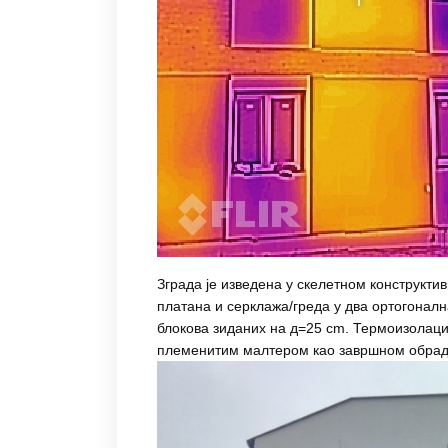
Зграда је изведена у скелетном конструкти
платана и серклажа/греда у два ортогонал
блокова зиданих на д=25 cm. Термоизолаци
племенитим малтером као завршном обра