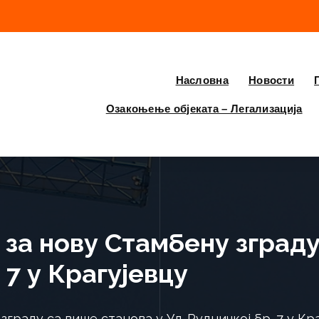
Насловна
Новости
Озакоњење објеката – Легализација
за нову Стамбену зграду
. 7 у Крагујевцу
граду са више станова у Ул. Рудничкој бр. 7 у Кр