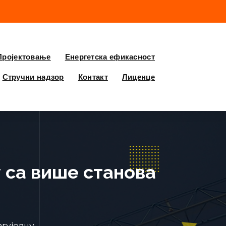
Пројектовање
Енергетска ефикасност
Стручни надзор
Контакт
Лиценце
 са више станова
агујевцу