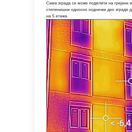
Сама зграда се може поделити на грејани и
степенишни односно ходнички део зграде д
на 5 етажа.