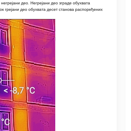
 негрејани део. Негрејани део зграде обухвата
ок грејани део обухвата десет станова распоређених