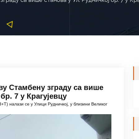
ву Стамбену зграду са више
бр. 7 у Крагујевцу
+Т) налази се у Улици Рудничкој, у близини Великог