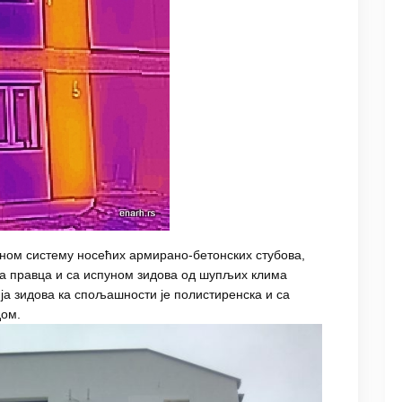
вном систему носећих армирано-бетонских стубова,
на правца и са испуном зидова од шупљих клима
ја зидова ка спољашности је полистиренска и са
дом.