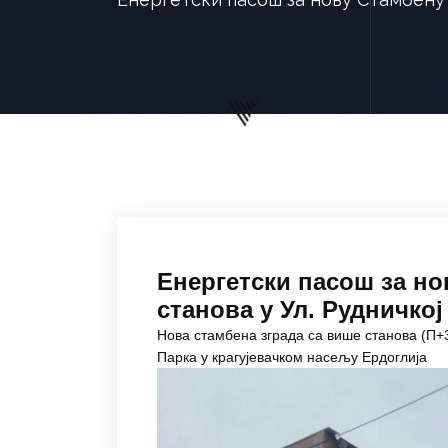
Енергетски пасош за но
станова у Ул. Рудничкој 
Нова стамбена зграда са више станова (П+3
Парка у крагујевачком насељу Ердоглија