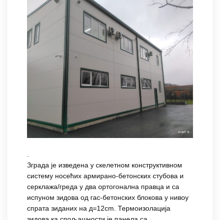
.
Зграда је изведена у скелетном конструктивном
систему носећих армирано-бетонских стубова и
серклажа/греда у два ортогонална правца и са
испуном зидова од гас-бетонских блокова у нивоу
спрата зиданих на д=12cm. Термоизолација
зидова ка спољашности је панела са