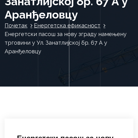
Занатлијској бр. 67 А у
Аранђеловцу
Почетак
Енергетска ефикасност
Енергетски пасош за нову зграду намењену
трговини у Ул. Занатлијској бр. 67 А у
Аранђеловцу