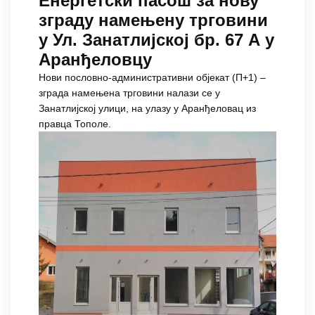
Енергетски пасош за нову
зграду намењену трговини
у Ул. Занатлијској бр. 67 А у
Аранђеловцу
Нови пословно-административни објекат (П+1) –
зграда намењена трговини налази се у
Занатлијској улици, на улазу у Аранђеловац из
правца Тополе.