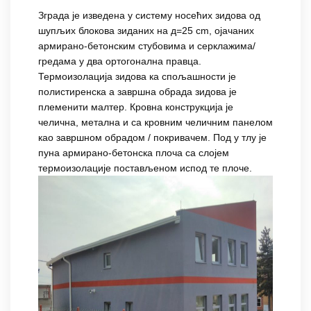
Зграда је изведена у систему носећих зидова од
шупљих блокова зиданих на д=25 cm, ојачаних
армирано-бетонским стубовима и серклажима/
гредама у два ортогонална правца.
Термоизолација зидова ка спољашности је
полистиренска а завршна обрада зидова је
племенити малтер. Кровна конструкција је
челична, метална и са кровним челичним панелом
као завршном обрадом / покривачем. Под у тлу је
пуна армирано-бетонска плоча са слојем
термоизолације постављеном испод те плоче.