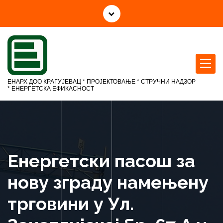
С
к
о
ч
и
н
а
ЕНАРХ ДОО КРАГУЈЕВАЦ * ПРОЈЕКТОВАЊЕ * СТРУЧНИ НАДЗОР
с
* ЕНЕРГЕТСКА ЕФИКАСНОСТ
а
д
р
ж
а
Енергетски пасош за
ј
нову зграду намењену
трговини у Ул.