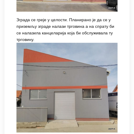
Зграда се греје у целости. Планирано је да се у
приземљу зграде налази трговина а на спрату би
се налазила канцеларија која би обслуживала ту
трговину.