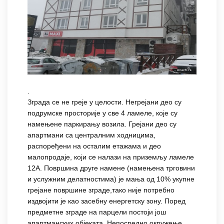
.
Зграда се не греје у целости. Негрејани део су
подрумске просторије у све 4 ламеле, које су
намењене паркирању возила. Грејани део су
апартмани са централним ходницима,
распоређени на осталим етажама и део
малопродаје, који се налази на приземљу ламеле
12А. Површина друге намене (намењена трговини
и услужним делатностима) је мања од 10% укупне
грејане површине зграде,тако није потребно
издвојити је као засебну енергетску зону. Поред
предметне зграде на парцели постоји још
апартманских објеката. Непосредно окружење