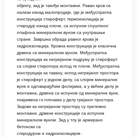
објекту, зид је такође монтажни. Раван кров се
налази изнад малопродаје, где је међуспратна
конструкција стироферт, термоизолација је
стиродур изнад плоче, са испуном спуштеног
плафона минералном вуном са унутрашње
стране. Завршна обрада равног крова је
хидроизолација. Кровна конструкција је класична
дрвена са минералном вуном. Међуспратна
конструкција ка негрејаном подруму је стироферт
са слојем стиропора испод те плоче. Међуспратна
конструкција ка тавану, испод негрејаног простора
је стироферт у једном делу, са слојем минералне
вуне и одговарајућим фолијама, а у већем делу је
монтажна, дрвена са испуном од минералне вуне,
покривена г.к.плочама у делу грејаног простора.
Зидови ка негрејаном простору су претежно
монтажни, дрвене конструкције са испуном
минералном вуном. Зид у тлу је армирано
бетонски са
стиродуром и хидроизолацијом .