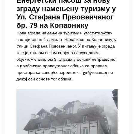
Енергетски пасош за нову
зграду намењену туризму у
Ул. Стефана Првовенчаног
бр. 79 на Копаонику
Нова зграда намењена туризму и угоститељству
састоји се од 4 ламеле. Налази се на Копаонику, у
Улици Стефана Првовенчаног. У питању је зграда
које је топлом везом спојена са суседним
објектом-ламелом 9. Зграда у основи неправилног
а приближно правоугаоног облика са правцем
простирања север/североисток – југ/југозапад по
дужој оси основе тог облика.
.