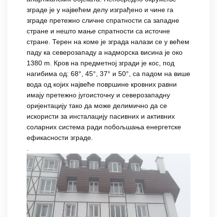
зграде је у највећем делу изграђено и чине га
зграде претежно сличне спратности са западне
стране и нешто мање спратности са источне
стране. Терен на коме је зграда налази се у већем
паду ка северозападу а надморска висина је око
1380 m. Кров на предметној згради је кос, под
нагибима од: 68°, 45°, 37° и 50°, са падом на више
вода од којих највеће површине кровних равни
имају претежно југоисточну и северозападну
оријентацију тако да може делимично да се
искористи за инсталацију пасивних и активних
соларних система ради побољшања енергетске
ефикасности зграде.
.