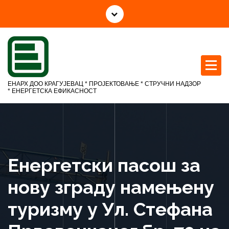
С
к
о
ч
и
н
а
ЕНАРХ ДОО КРАГУЈЕВАЦ * ПРОЈЕКТОВАЊЕ * СТРУЧНИ НАДЗОР
с
* ЕНЕРГЕТСКА ЕФИКАСНОСТ
а
д
р
ж
а
Енергетски пасош за
ј
нову зграду намењену
туризму у Ул. Стефана