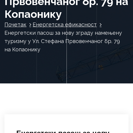
Првовенчаног бр. 79 на
Копаонику
Почетак
Енергетска ефикасност
Енергетски пасош за нову зграду намењену
туризму у Ул. Стефана Првовенчаног бр. 79
на Копаонику