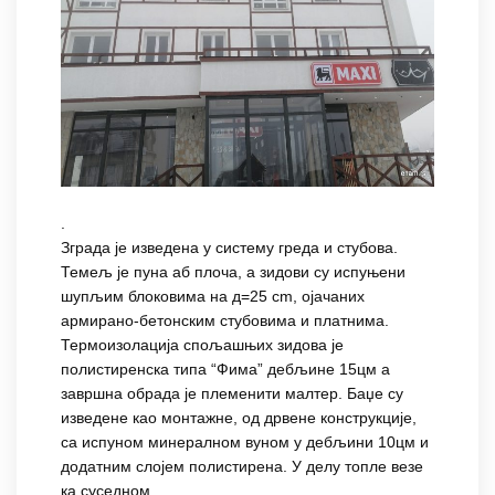
.
Зграда је изведена у систему греда и стубова.
Темељ је пуна аб плоча, а зидови су испуњени
шупљим блоковима на д=25 cm, ојачаних
армирано-бетонским стубовима и платнима.
Термоизолација спољашњих зидова је
полистиренска типа “Фима” дебљине 15цм а
завршна обрада је племенити малтер. Баџе су
изведене као монтажне, од дрвене конструкције,
са испуном минералном вуном у дебљини 10цм и
додатним слојем полистирена. У делу топле везе
ка суседном