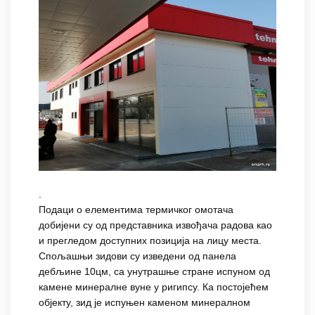
.
Подаци о елементима термичког омотача
добијени су од представника извођача радова као
и прегледом доступних позиција на лицу места.
Спољашњи зидови су изведени од панела
дебљине 10цм, са унутрашње стране испуном од
камене минералне вуне у ригипсу. Ка постојећем
објекту, зид је испуњен каменом минералном