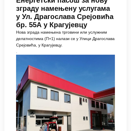
Енергетски пасош за нову
зграду намењену услугама
у Ул. Драгослава Срејовића
бр. 55А у Крагујевцу
Нова зграда намењена трговини или услужним
делатностима (П+1) налази се у Улици Драгослава
Срејовића, у Крагујевцу.
.