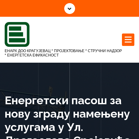
С
к
о
ч
и
н
а
ЕНАРХ ДОО КРАГУЈЕВАЦ * ПРОЈЕКТОВАЊЕ * СТРУЧНИ НАДЗОР
с
* ЕНЕРГЕТСКА ЕФИКАСНОСТ
а
д
р
ж
а
Енергетски пасош за
ј
нову зграду намењену
услугама у Ул.