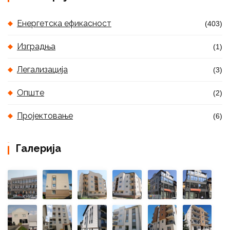
Енергетска ефикасност
(403)
Изградња
(1)
Легализација
(3)
Опште
(2)
Пројектовање
(6)
Галерија