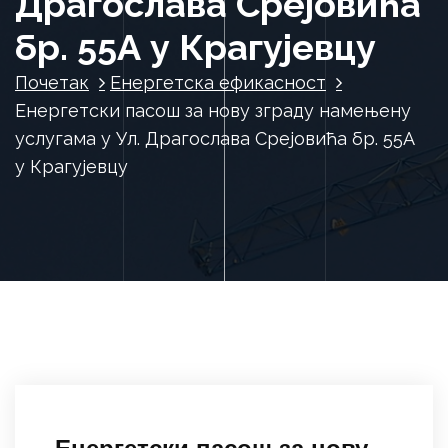
Драгослава Срејовића
бр. 55А у Крагујевцу
Почетак
Енергетска ефикасност
Енергетски пасош за нову зграду намењену
услугама у Ул. Драгослава Срејовића бр. 55А
у Крагујевцу