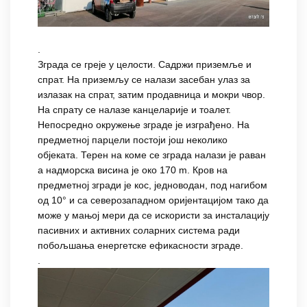
.
Зграда се греје у целости. Садржи приземље и
спрат. На приземљу се налази засебан улаз за
излазак на спрат, затим продавница и мокри чвор.
На спрату се налазе канцеларије и тоалет.
Непосредно окружење зграде је изграђено. На
предметној парцели постоји још неколико
објеката. Терен на коме се зграда налази је раван
а надморска висина је око 170 m. Кров на
предметној згради је кос, једноводан, под нагибом
од 10° и са северозападном оријентацијом тако да
може у мањој мери да се искористи за инсталацију
пасивних и активних соларних система ради
побољшања енергетске ефикасности зграде.
.