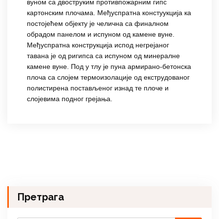
вуном са двоструким противпожарним гипс
картонским плочама. Међуспратна констуукција ка
постојећем објекту је челична са финалном
обрадом панелом и испуном од камене вуне.
Међуспратна конструкција испод негрејаног
тавана је од ригипса са испуном од минералне
камене вуне. Под у тлу је пуна армирано-бетонска
плоча са слојем термоизолације од екструдованог
полистирена постављеног изнад те плоче и
слојевима подног грејања.
Претрага