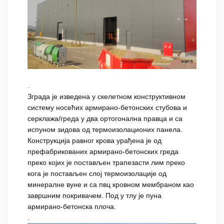
.
Зграда је изведена у скелетном конструктивном
систему носећих армирано-бетонских стубова и
серклажа/греда у два ортогонална правца и са
испуном зидова од термоизолационих панела.
Конструкција равног крова урађена је од
префабрикованих армирано-бетонских греда
преко којих је постављен трапезасти лим преко
кога је постављен слој термоизолације од
минералне вуне и са пвц кровном мембраном као
завршним покривачем. Под у тлу је пуна
армирано-бетонска плоча.
.