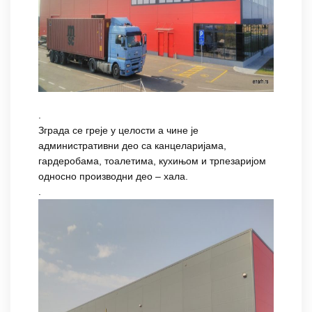
.
Зграда се греје у целости а чине је
административни део са канцеларијама,
гардеробама, тоалетима, кухињом и трпезаријом
односно производни део – хала.
.