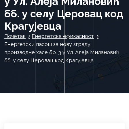
у Ул. Алеја Милановић
бб. у селу Церовац код
Крагујевца
Почетак
Енергетска ефикасност
Енергетски пасош за нову зграду
производне хале бр. 3 у Ул. Алеја Милановић
бб. у селу Церовац код Крагујевца