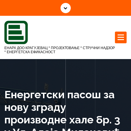
С
к
о
ч
и
н
а
ЕНАРХ ДОО КРАГУЈЕВАЦ * ПРОЈЕКТОВАЊЕ * СТРУЧНИ НАДЗОР
с
* ЕНЕРГЕТСКА ЕФИКАСНОСТ
а
д
р
ж
а
Енергетски пасош за
ј
нову зграду
производне хале бр. 3