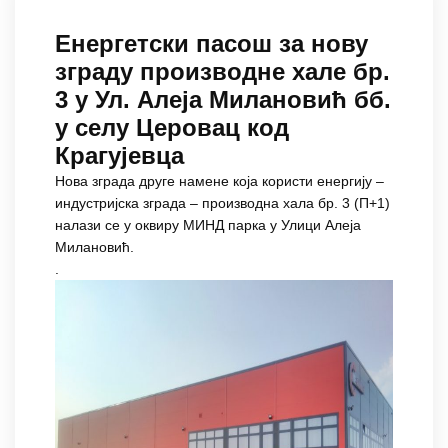
Енергетски пасош за нову
зграду производне хале бр.
3 у Ул. Алеја Милановић бб.
у селу Церовац код
Крагујевца
Нова зграда друге намене која користи енергију –
индустријска зграда – производна хала бр. 3 (П+1)
налази се у оквиру МИНД парка у Улици Алеја
Милановић.
.