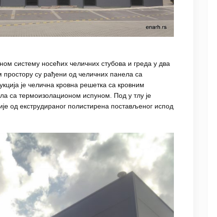
вном систему носећих челичних стубова и греда у два
 простору су рађени од челичних панела са
кција је челична кровна решетка са кровним
ела са термоизолационом испуном. Под у тлу је
ије од екструдираног полистирена постављеног испод