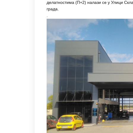
делатностима (П+2) налази се у Улици Скл
града.
.