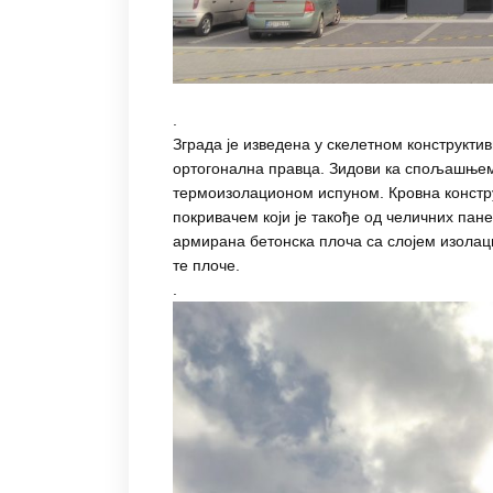
.
Зграда је изведена у скелетном конструкти
ортогонална правца. Зидови ка спољашњем
термоизолационом испуном. Кровна констру
покривачем који је такође од челичних пан
армирана бетонска плоча са слојем изолац
те плоче.
.