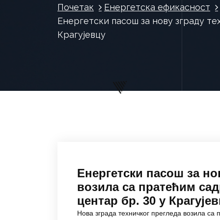
Почетак
Енергетска ефикасност
Енергетски пасош за нову зграду те
Крагујевцу
Енергетски пасош за но
возила са пратећим сад
центар бр. 30 у Крагује
Нова зграда техничког прегледа возила са