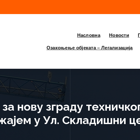
Насловна
Новости
Озакоњење објеката – Легализација
за нову зграду техничко
ајем у Ул. Складишни це