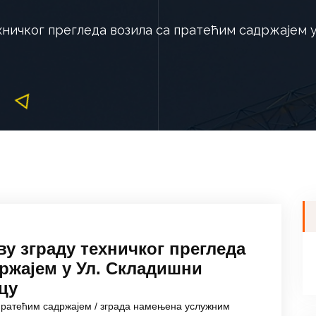
хничког прегледа возила са пратећим садржајем у
ву зграду техничког прегледа
ржајем у Ул. Складишни
вцу
 пратећим садржајем / зграда намењена услужним