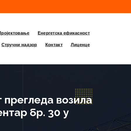
Пројектовање
Енергетска ефикасност
Стручни надзор
Контакт
Лиценце
г прегледа возила
нтар бр. 30 у