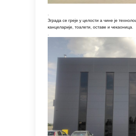
.
Зграда се греје у целости а чине је технол
канцеларије, тоалети, оставе и чекаоница.
.