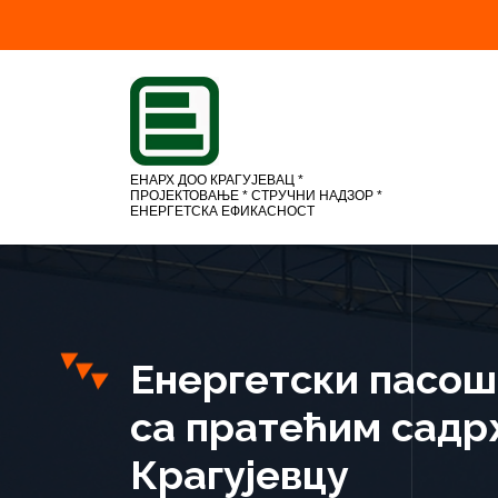
С
к
о
ч
и
н
а
ЕНАРХ ДОО КРАГУЈЕВАЦ *
ПРОЈЕКТОВАЊЕ * СТРУЧНИ НАДЗОР *
с
ЕНЕРГЕТСКА ЕФИКАСНОСТ
а
д
р
ж
а
ј
Енергетски пасош 
са пратећим садрж
Крагујевцу