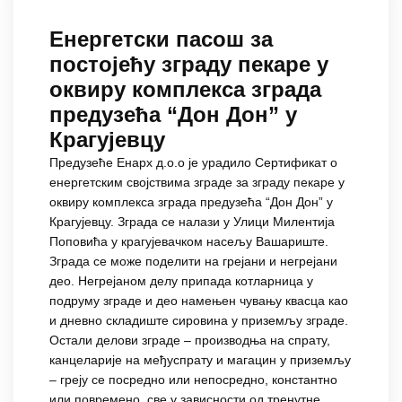
Енергетски пасош за
постојећу зграду пекаре у
оквиру комплекса зграда
предузећа “Дон Дон” у
Крагујевцу
Предузеће Енарх д.о.о је урадило Сертификат о
енергетским својствима зграде за зграду пекаре у
оквиру комплекса зграда предузећа “Дон Дон” у
Крагујевцу. Зграда се налази у Улици Милентија
Поповића у крагујевачком насељу Вашариште.
Зграда се може поделити на грејани и негрејани
део. Негрејаном делу припада котларница у
подруму зграде и део намењен чувању квасца као
и дневно складиште сировина у приземљу зграде.
Остали делови зграде – производња на спрату,
канцеларије на међуспрату и магацин у приземљу
– греју се посредно или непосредно, константно
или повремено, све у зависности од тренутне