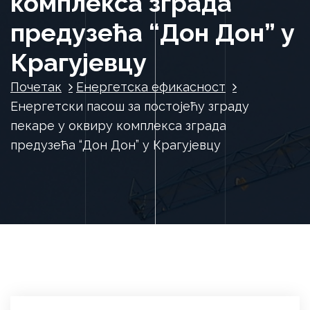
комплекса зграда
предузећа “Дон Дон” у
Крагујевцу
Почетак
Енергетска ефикасност
Енергетски пасош за постојећу зграду
пекаре у оквиру комплекса зграда
предузећа “Дон Дон” у Крагујевцу