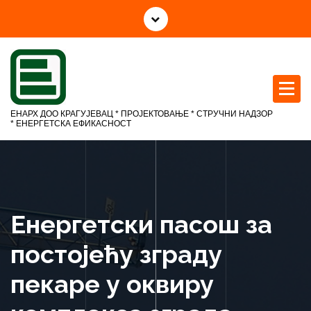
С
к
о
ч
и
н
а
ЕНАРХ ДОО КРАГУЈЕВАЦ * ПРОЈЕКТОВАЊЕ * СТРУЧНИ НАДЗОР
с
* ЕНЕРГЕТСКА ЕФИКАСНОСТ
а
д
р
ж
а
Енергетски пасош за
ј
постојећу зграду
пекаре у оквиру