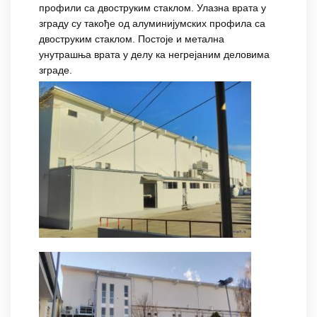
профили са двоструким стаклом. Улазна врата у
зграду су такође од алуминијумских профила са
двоструким стаклом. Постоје и метална
унутрашња врата у делу ка негрејаним деловима
зграде.