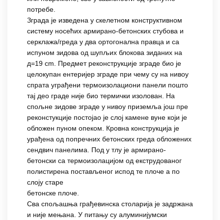
потребе.
Зграда је изведена у скелетном конструктивном
систему носећих армирано-бетонских стубова и
серклажа/греда у два ортогонална правца и са
испуном зидова од шупљих блокова зиданих на
д=19 cm. Предмет реконструкције зграде био је
целокупан ентеријер зграде при чему су на нивоу
спрата уграђени термоизолациони панели пошто
тај део граде није био термички изолован. На
спољне зидове зграде у нивоу приземља још пре
реконстукције постојао је слој камене вуне који је
обложен пуном опеком. Кровна конструкција је
урађена од попречних бетонских греда обложених
сендвич панелима. Под у тлу је армирано-
бетонски са термоизолацијом од екструдованог
полистирена постављеног испод те плоче а по
слоју старе
бетонске плоче.
Сва спољашња грађевинска столарија је задржана
и није мењана. У питању су алуминијумски