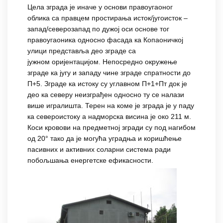
Цела зграда је иначе у основи правоугаоног
облика са правцем простирања исток/југоисток –
запад/северозапад по дужој оси основе тог
правоугаоника односно фасада ка Копаоничкој
улици представља део зграде са
јужном оријентацијом. Непосредно окружење
зграде ка југу и западу чине зграде спратности до
П+5. Зграде ка истоку су углавном П+1+Пт док је
део ка северу неизграђен односно ту се налази
више игралишта. Терен на коме је зграда је у паду
ка североистоку а надморска висина је око 211 м.
Коси кровови на предметној згради су под нагибом
од 20° тако да је могућа уградња и коришћење
пасивних и активних соларни система ради
побољшања енергетске ефикасности.