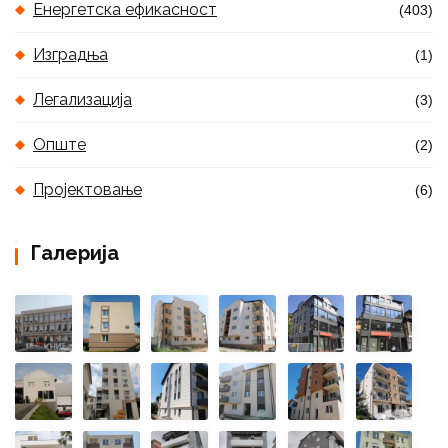
Енергетска ефикасност
(403)
Изградња
(1)
Легализација
(3)
Опште
(2)
Пројектовање
(6)
Галерија