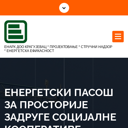
С
к
о
ч
и
н
а
ЕНАРХ ДОО КРАГУЈЕВАЦ * ПРОЈЕКТОВАЊЕ * СТРУЧНИ НАДЗОР
с
* ЕНЕРГЕТСКА ЕФИКАСНОСТ
а
д
р
ж
а
ЕНЕРГЕТСКИ ПАСОШ
ј
ЗА ПРОСТОРИЈЕ
ЗАДРУГЕ СОЦИЈАЛНЕ