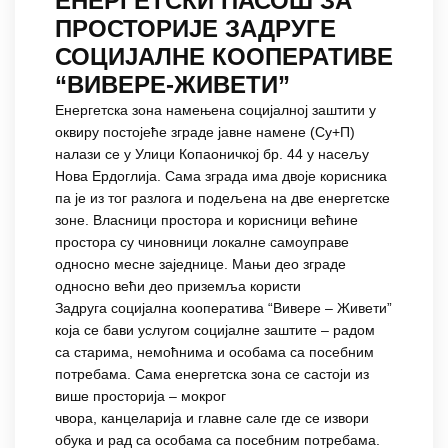
ЕНЕРГЕТСКИ ПАСОШ ЗА
ПРОСТОРИЈЕ ЗАДРУГЕ
СОЦИЈАЛНЕ КООПЕРАТИВЕ
“ВИВЕРЕ-ЖИВЕТИ”
Енергетска зона намењена социјалној заштити у
оквиру постојеће зграде јавне намене (Су+П)
налази се у Улици Копаоничкој бр. 44 у насељу
Нова Ердоглија. Сама зграда има двоје корисника
па је из тог разлога и подељена на две енергетске
зоне. Власници простора и корисници већине
простора су чиновници локалне самоуправе
односно месне заједнице. Мањи део зграде
односно већи део приземља користи
Задруга социјална кооператива “Вивере – Живети”
која се бави услугом социјалне заштите – радом
са старима, немоћнима и особама са посебним
потребама. Сама енергетска зона се састоји из
више просторија – мокрог
чвора, канцеларија и главне сале где се извори
обука и рад са особама са посебним потребама.