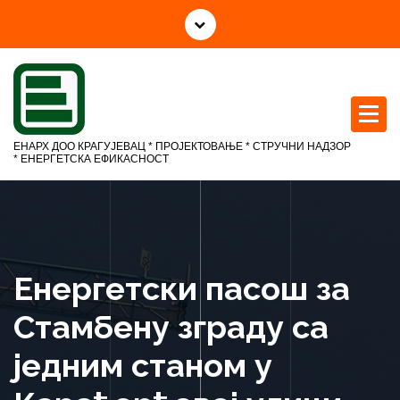
С
к
о
ч
и
н
а
ЕНАРХ ДОО КРАГУЈЕВАЦ * ПРОЈЕКТОВАЊЕ * СТРУЧНИ НАДЗОР
с
* ЕНЕРГЕТСКА ЕФИКАСНОСТ
а
д
р
ж
а
Енергетски пасош за
ј
Стамбену зграду са
једним станом у