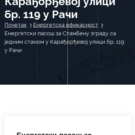
Карађорђевој улици
бр. 119 у Рачи
Почетак
Енергетска ефикасност
Енергетски пасош за Стамбену зграду са
једним станом у Карађорђевој улици бр. 119
у Рачи