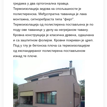
гредама у два ортогонална правца.
Термоизолација зидова ка спољашности је
полистиренска. Међуспратна таваница је лака
монтажна, ситноребраста типа “ферт”.
Термоизолација од полистирена постављена је по
поду ове таванице у делу ка негрејаном тавану.
Кровна конструкција је класична дрвена, одашчана
и са заштитном фолијом. Кровни покривач је цреп.
Под у тлу је бетонска плоча са термоизолацијом
од експандираног полистирена постављеном
изнад те плоче.