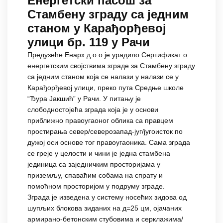
Енергетски пасош за
Стамбену зграду са једним
станом у Карађорђевој
улици бр. 119 у Рачи
Предузеће Енарх д.о.о је урадило Сертификат о
енергетским својствима зграде за Стамбену зграду
са једним станом која се налази у налази се у
Карађорђевој улици, преко пута Средње школе
“Ђура Јакшић” у Рачи. У питању је
слободностојећа зграда која је у основи
приближно правоугаоног облика са правцем
простирања север/северозапад-југ/југоисток по
дужој оси основе тог правоугаоника. Сама зграда
се греје у целости и чини је једна стамбена
јединица са заједничким просторијама у
приземљу, спаваћим собама на спрату и
помоћном просторијом у подруму зграде.
Зграда је изведена у систему носећих зидова од
шупљих блокова зиданих на д=25 цм, ојачаних
армирано-бетонским стубовима и серклажима/